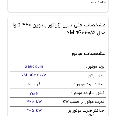
ادامه یابد.
مشخصات فنی دیزل ژنراتور بادوین 440 کاوا
مدل 6M21G440/5
مشخصات موتور
برند موتور
:
Baudouin
مدل موتور
:
6M21G440/5
اصالت برند موتور
:
فرانسه
کشور سازنده موتور
:
چین
قدرت موتور بر حسب KW
:
368 kW
حداکثر قدرت موتور بر
405 kW