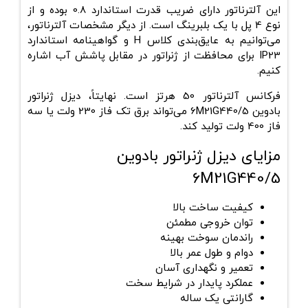
این آلترناتور دارای ضریب قدرت استاندارد 0.8 بوده و از
نوع 4 پل با یک بلبرینگ است. از دیگر مشخصات آلترناتور،
می‌توانیم به عایق‌بندی کلاس H و گواهینامه استاندارد
IP23 برای محافظت از ژنراتور در مقابل پاشش آب اشاره
کنیم.
فرکانس آلترناتور 50 هرتز است. نهایتاً، دیزل ژنراتور
بادوین 6M21G440/5 می‌تواند برق تک فاز 230 ولت یا سه
فاز 400 ولت تولید کند.
مزایای دیزل ژنراتور بادوین
6M21G440/5
کیفیت ساخت بالا
توان خروجی مطمئن
راندمان سوخت بهینه
دوام و طول عمر بالا
تعمیر و نگهداری آسان
عملکرد پایدار در شرایط سخت
گارانتی یک ساله