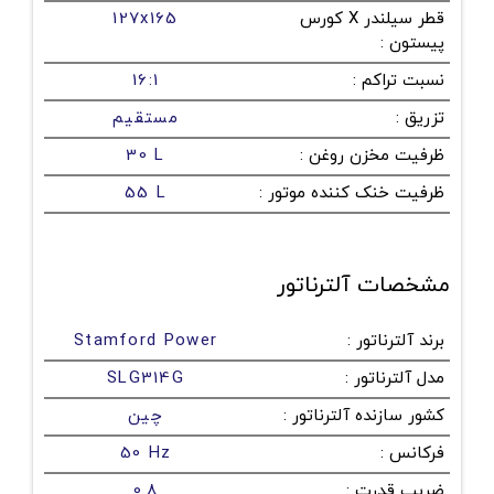
قطر سیلندر X کورس
127x165
پیستون
:
نسبت تراکم
:
16:1
تزریق
:
مستقیم
ظرفیت مخزن روغن
:
30 L
ظرفیت خنک کننده موتور
:
55 L
مشخصات آلترناتور
برند آلترناتور
:
Stamford Power
مدل آلترناتور
:
SLG314G
کشور سازنده آلترناتور
:
چین
فرکانس
:
50 Hz
ضریب قدرت
:
0.8