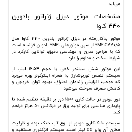
می‌آید.
مشخصات موتور دیزل ژنراتور بادوین
440 کاوا
موتور به‌کاررفته در دیزل ژنراتور بادوین 440 کاوا مدل
6M21G440/5 از سری موتورهای 6M21 بادوین فرانسه است
که با طراحی مدرن و مهندسی دقیق، توانایی کارکرد در
شرایط سخت و مداوم را دارد.
این موتور شش سیلندر خطی با حجم 12.54 لیتر، از
سیستم تنفس توربوشارژ به همراه اینترکولر بهره می‌برد
که موجب افزایش راندمان احتراق، بهبود توان خروجی و
کاهش مصرف سوخت می‌شود.
دور موتور در حالت کاری 1500 دور بر دقیقه تنظیم شده تا
پایداری مناسبی برای تولید برق در فرکانس 50 هرتز فراهم
کند.
سیستم خنک‌کاری موتور از نوع آب خنک بوده و ظرفیت
مخزن آن برابر 55 لیتر است. سیستم انژکتوری مستقیم و