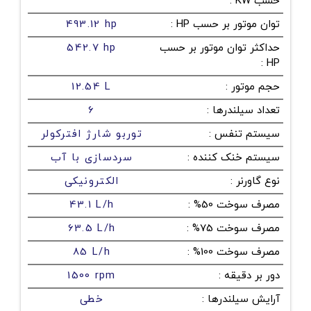
حسب KW
:
توان موتور بر حسب HP
:
493.12 hp
حداکثر توان موتور بر حسب
542.7 hp
:
HP
حجم موتور
:
12.54 L
تعداد سیلندرها
:
6
سیستم تنفس
:
توربو شارژ افترکولر
سیستم خنک کننده
:
سردسازی با آب
نوع گاورنر
:
الکترونیکی
مصرف سوخت 50%
:
43.1 L/h
مصرف سوخت 75%
:
63.5 L/h
مصرف سوخت 100%
:
85 L/h
دور بر دقیقه
:
1500 rpm
آرایش سیلندرها
:
خطی