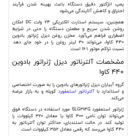
پمپ انژکتور دقیق دستگاه باعث بهینه شدن فرآیند
احتراق و کاهش آلایندگی می‌شود.
همچنین، سیستم استارت الکتریکی 24 ولت DC امکان
روشن شدن سریع و مطمئن دستگاه را حتی در شرایط
اضطراری فراهم می‌آورد. مخزن روغن دیزل ژنراتور بادوین
440 کاوا، می‌تواند 30 لیتر روغن را در خود جای دهد.
نسبت تراکم موتور 16:1 است.
مشخصات آلترناتور دیزل ژنراتور بادوین
440 کاوا
گروه آبیاران دیزل ژنراتورهای بادوین را به صورت اختصاصی
و استاندارد با
آلترناتور استمفورد
کوپله و به بازار عرضه
می‌کند.
ژنراتور استمفورد SLG314G مورد استفاده در دستگاه فوق
می‌تواند توان نامی 400 کاوا یا معادل 320 کیلووات را
تولید کند. در حالت استندبای، حداکثر توان آلترناتور به
440 کاوا می‌رسد که رقمی معادل 352 کیلووات است.