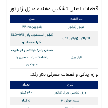
قطعات اصلی تشکیل دهنده دیزل ژنراتور
نام قطعه
مدل
موتور ژنراتور
بادووین440/5
ژنراتور استمفورد پاور SLG314G
آلترناتور (ژنراتور تک)
کاوا صفحه اي
دستی با برد دیتاکم و اتوماتیک
تابلو برق
با قطعات برند ساسین یا
هیوندای
لوازم یدکی و قطعات مصرفی بکار رفته
شرح
تعداد
ورق شاسی دیزل ژنراتور
290 کیلو
سیم جوش 3
5 کیلو