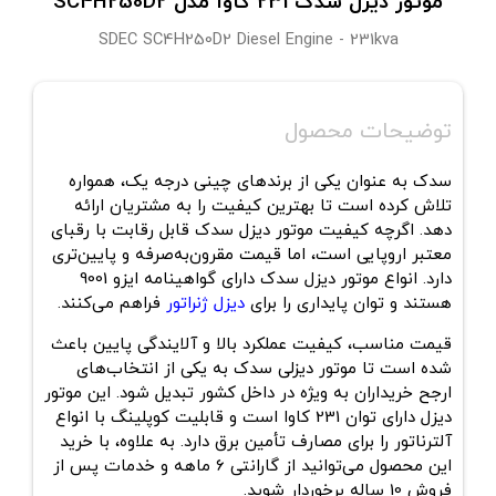
موتور دیزل سدک 231 کاوا مدل SC4H250D2
SDEC SC4H250D2 Diesel Engine - 231kva
توضیحات محصول
سدک به عنوان یکی از برندهای چینی درجه یک، همواره
تلاش کرده است تا بهترین کیفیت را به مشتریان ارائه
دهد. اگرچه کیفیت موتور دیزل سدک قابل رقابت با رقبای
معتبر اروپایی است، اما قیمت مقرون‌به‌صرفه و پایین‌تری
دارد. انواع موتور دیزل سدک دارای گواهینامه ایزو 9001
هستند و توان پایداری را برای
دیزل ژنراتور
فراهم می‌کنند.
قیمت مناسب، کیفیت عملکرد بالا و آلایندگی پایین باعث
شده است تا موتور دیزلی سدک به یکی از انتخاب‌های
ارجح خریداران به ویژه در داخل کشور تبدیل شود. این موتور
دیزل دارای توان 231 کاوا است و قابلیت کوپلینگ با انواع
آلترناتور را برای مصارف تأمین برق دارد. به علاوه، با خرید
این محصول می‌توانید از گارانتی 6 ماهه و خدمات پس از
فروش 10 ساله برخوردار شوید.