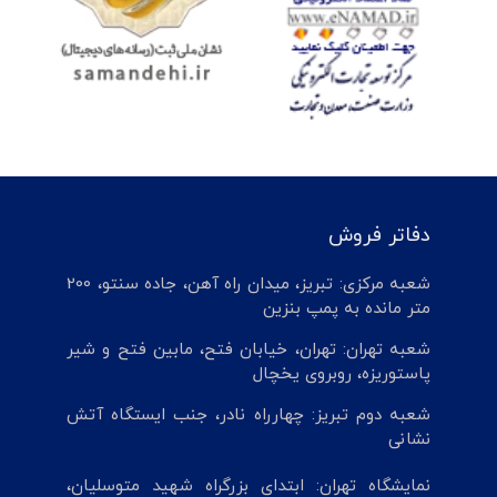
دفاتر فروش
شعبه مرکزی: تبریز، میدان راه آهن، جاده سنتو، 200
متر مانده به پمپ بنزین
شعبه تهران: تهران، خیابان فتح، مابین فتح و شیر
پاستوریزه، روبروی یخچال
شعبه دوم تبریز: چهارراه نادر، جنب ایستگاه آتش
نشانی
نمایشگاه تهران: ابتدای بزرگراه شهید متوسلیان،