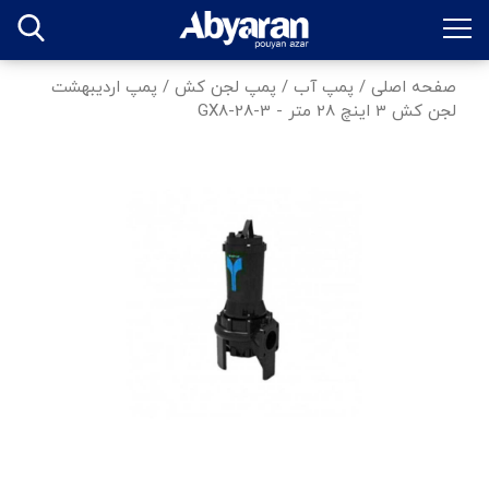
صفحه اصلی
/
پمپ آب
/
پمپ لجن کش
/
پمپ اردیبهشت
لجن کش 3 اینچ 28 متر - GX8-28-3