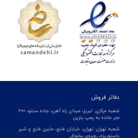
دفاتر فروش
شعبه مرکزی: تبریز، میدان راه آهن، جاده سنتو، 200
متر مانده به پمپ بنزین
شعبه تهران: تهران، خیابان فتح، مابین فتح و شیر
پاستوریزه، روبروی یخچال