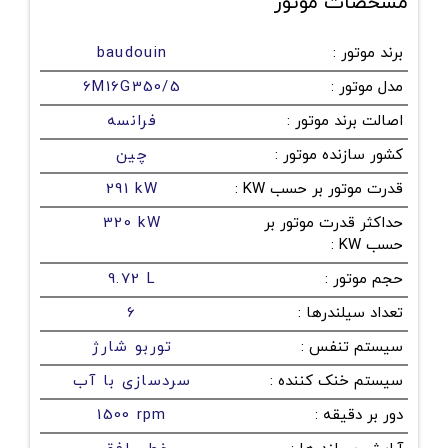
مشخصات موتور
برند موتور
:
baudouin
مدل موتور
:
6M16G350/5
اصالت برند موتور
:
فرانسه
کشور سازنده موتور
:
چین
قدرت موتور بر حسب KW
:
291 kW
حداکثر قدرت موتور بر
320 kW
حسب KW
:
حجم موتور
:
9.72 L
تعداد سیلندرها
:
6
سیستم تنفس
:
توربو شارژ
سیستم خنک کننده
:
سردسازی با آب
دور بر دقیقه
:
1500 rpm