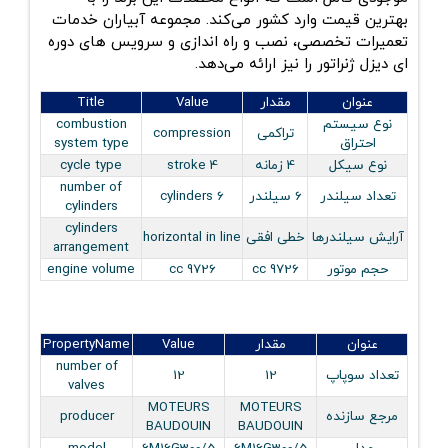
بهترین قیمت وارد کشور می‌کند. مجموعه آبیاران خدمات
تعمیرات تخصصی، نصب و راه اندازی و سرویس های دوره
ای دیزل ژنراتور را نیز ارائه می‌دهد.
عنوان
مقدار
Value
Title
نوع سيستم
combustion
تراکمی
compression
احتراق
system type
نوع سيكل
4 زمانه
4 stroke
cycle type
number of
تعداد سيلندر
6 سيلندر
6 cylinders
cylinders
cylinders
آرايش سيلندرها
خطی افقی
horizontal in line
arrangement
حجم موتور
9726 cc
9726 cc
engine volume
عنوان
مقدار
Value
PropertyName
number of
تعداد سوپاپ
12
12
valves
MOTEURS
MOTEURS
مرجع سازنده
producer
BAUDOUIN
BAUDOUIN