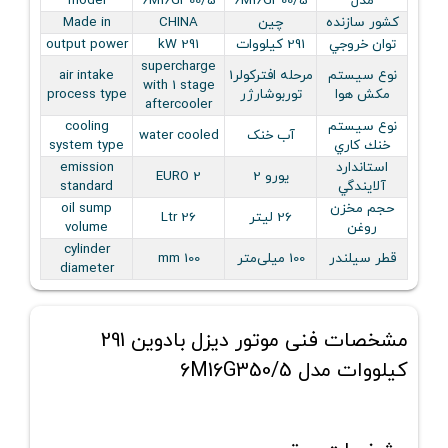
مدل
6M16G300/5
6M16G300/5
model
کشور سازنده
چین
CHINA
Made in
توان خروجي
291 کیلووات
291 kW
output power
supercharge
نوع سيستم
مرحله افتركولر1
air intake
with 1 stage
مكش هوا
توربوشارژر
process type
aftercooler
نوع سيستم
cooling
آب خنک
water cooled
خنك كاري
system type
استاندارد
emission
یورو 2
EURO 2
آلايندگي
standard
حجم مخزن
oil sump
26 لیتر
Ltr 26
روغن
volume
cylinder
قطر سيلندر
100 میلی‌متر
100 mm
diameter
مشخصات فنی موتور دیزل بادوین 291
کیلووات مدل 6M16G350/5