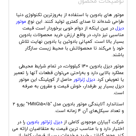
توضیحات محصول
موتور های بادوین با استفاده از به‌روزترین تکنولوژی دنیا
طراحی شده‌اند تا صدای کمتری تولید کنند. این نوع
موتور
دیزل
در عین اینکه از دوام خوبی برخوردار است قیمت
مناسبی نیز دارد، در واقع ارزش خرید محصولات بادوین
بسیار بالا است. کمپانی بادوئین یا بادوین نهایت تلاش
خود را می‌کند تا محصولاتش با محیط زیست سازگار
باشند.
موتور دیزل بادوین 140 کیلووات
، در تمام شرایط محیطی
عملکرد بالایی دارد و به‌راحتی می‌توان قطعات آنها را تعمیر
یا تعویض کرد.
دیزل ژنراتور
حاصل از کوپلینگ این موتور
دیزل بسیار پر طرفدار، خوش قیمت و مقرون به صرفه
است.
استاندارد آلایندگی موتور بادوین مدل "6M11G150/5" یورو 2
و تعداد سیکل‌های آن 4 زمانه است.
شرکت آبیاران موجودی کاملی از
دیزل ژنراتور بادوین
را در
اختیار دارد و با مناسب ترین قیمت به متقاضیان ارائه می
کند. وجود گارانتی خرید و خدمات پس از فروش کامل از