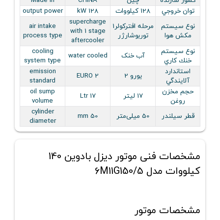
کشور سازنده
چین
CHINA
Made in
توان خروجي
128 کیلووات
128 kW
output power
supercharge
نوع سيستم
مرحله افتركولر1
air intake
with 1 stage
مكش هوا
توربوشارژر
process type
aftercooler
نوع سيستم
cooling
آب خنک
water cooled
خنك كاري
system type
استاندارد
emission
یورو 2
EURO 2
آلايندگي
standard
حجم مخزن
oil sump
17 لیتر
Ltr 17
روغن
volume
cylinder
قطر سيلندر
50 میلی‌متر
50 mm
diameter
مشخصات فنی موتور دیزل بادوین 140
کیلووات مدل 6M11G150/5
مشخصات موتور