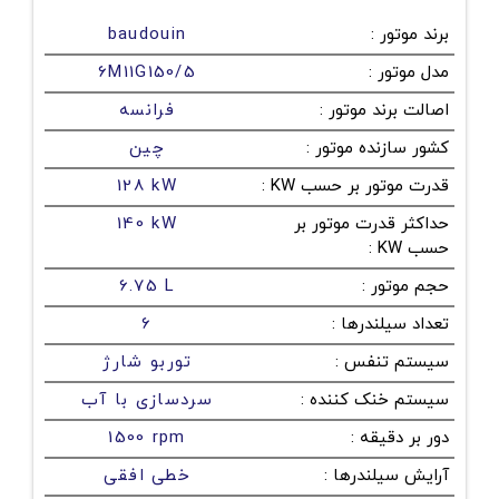
برند موتور
:
baudouin
مدل موتور
:
6M11G150/5
اصالت برند موتور
:
فرانسه
کشور سازنده موتور
:
چین
قدرت موتور بر حسب KW
:
128 kW
حداکثر قدرت موتور بر
140 kW
حسب KW
:
حجم موتور
:
6.75 L
تعداد سیلندرها
:
6
سیستم تنفس
:
توربو شارژ
سیستم خنک کننده
:
سردسازی با آب
دور بر دقیقه
:
1500 rpm
آرایش سیلندرها
:
خطی افقی