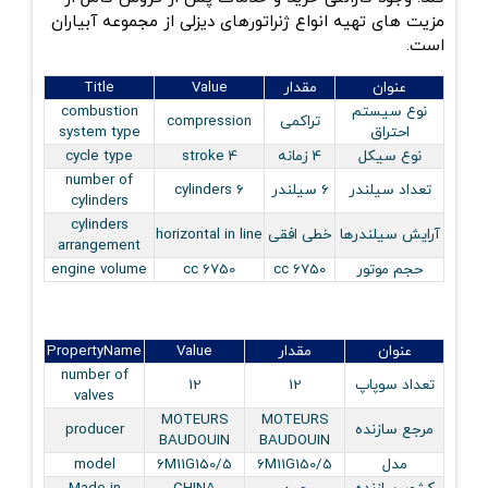
مزیت های تهیه انواع ژنراتورهای دیزلی از مجموعه آبیاران
است.
عنوان
مقدار
Value
Title
نوع سيستم
combustion
تراکمی
compression
احتراق
system type
نوع سيكل
4 زمانه
4 stroke
cycle type
number of
تعداد سيلندر
6 سيلندر
6 cylinders
cylinders
cylinders
آرايش سيلندرها
خطی افقی
horizontal in line
arrangement
حجم موتور
6750 cc
6750 cc
engine volume
عنوان
مقدار
Value
PropertyName
number of
تعداد سوپاپ
12
12
valves
MOTEURS
MOTEURS
مرجع سازنده
producer
BAUDOUIN
BAUDOUIN
مدل
6M11G150/5
6M11G150/5
model