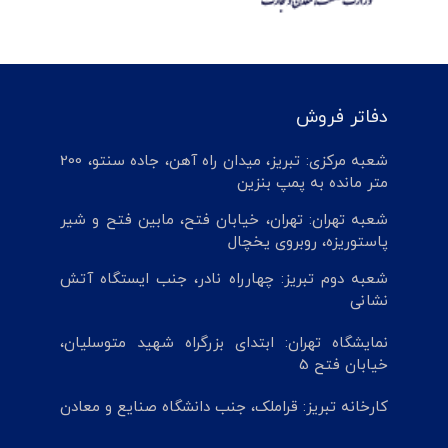
دفاتر فروش
شعبه مرکزی: تبریز، میدان راه آهن، جاده سنتو، 200
متر مانده به پمپ بنزین
شعبه تهران: تهران، خیابان فتح، مابین فتح و شیر
پاستوریزه، روبروی یخچال
شعبه دوم تبریز: چهارراه نادر، جنب ایستگاه آتش
نشانی
نمایشگاه تهران: ابتدای بزرگراه شهید متوسلیان،
خیابان فتح 5
کارخانه تبریز: قراملک، جنب دانشگاه صنایع و معادن