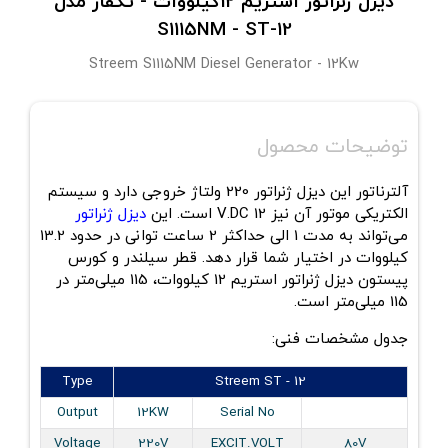
دیزل ژنراتور استریم 12کیلووات - تکفاز مدل
S1115NM - ST-12
Streem S1115NM Diesel Generator - 12Kw
توضیحات محصول
آلترناتور این دیزل ژنراتور 220 ولتاژ خروجی دارد و سیستم
الکتریکی موتور آن نیز
V.DC 12
است. این
دیزل ژنراتور
می‌تواند به مدت 1 الی حداکثر 2 ساعت توانی در حدود 13.2
کیلووات در اختیار شما قرار دهد. قطر سیلندر و کورس
پیستون دیزل ژنراتور استریم 12 کیلووات، 115 میلی‌متر در
115 میلی‌متر است
.
جدول مشخصات فنی:
Type
Streem ST - 12
Output
12KW
Serial No
Voltage
220V
EXCIT.VOLT
80V