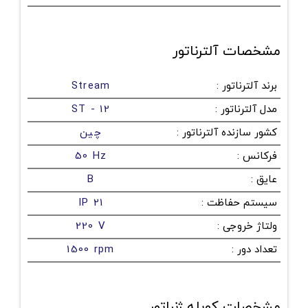
مشخصات آلترناتور
برند آلترناتور
:
Stream
مدل آلترناتور
:
ST - 12
کشور سازنده آلترناتور
:
چین
فرکانس
:
50 Hz
عایق
:
B
سیستم حفاظت
:
IP 21
ولتاژ خروجی
:
220 V
تعداد دور
:
1500 rpm
مشخصات کوپله ژنراتور