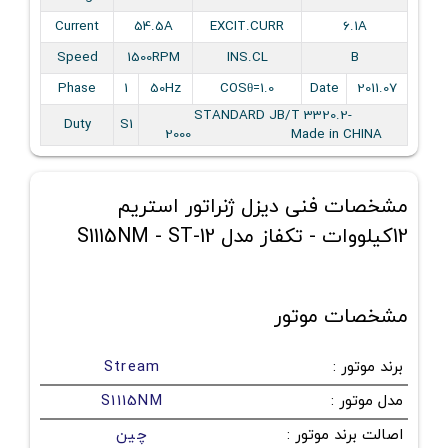
Current
54.5A
EXCIT.CURR
6.1A
Speed
1500RPM
INS.CL
B
Phase
1
50Hz
COSθ=1.0
Date
2011.07
STANDARD JB/T 3320.2-
Duty
S1
2000 Made in CHINA
مشخصات فنی دیزل ژنراتور استریم
12کیلووات - تکفاز مدل S1115NM - ST-12
مشخصات موتور
برند موتور
:
Stream
مدل موتور
:
S1115NM
اصالت برند موتور
:
چین