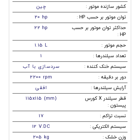
کشور سازنده موتور
:
چین
توان موتور بر حسب HP
:
20 hp
حداکثر توان موتور بر حسب
22 hp
:
HP
حجم موتور
:
1.15 L
تعداد سیلندرها
:
1
سیستم خنک کننده
:
سردسازی با آب
دور بر دقیقه
:
2200 rpm
آرایش سیلندرها
:
افقی
قطر سیلندر X کورس
115x115 (mm)
پیستون
:
نسبت تراکم
:
17
سیستم الکتریکی
:
12 V.DC
وزن خشک
:
205 kg