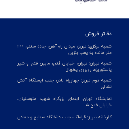
دفاتر فروش
شعبه مرکزی: تبریز، میدان راه آهن، جاده سنتو، 200
متر مانده به پمپ بنزین
شعبه تهران: تهران، خیابان فتح، مابین فتح و شیر
پاستوریزه، روبروی یخچال
شعبه دوم تبریز: چهارراه نادر، جنب ایستگاه آتش
نشانی
نمایشگاه تهران: ابتدای بزرگراه شهید متوسلیان،
خیابان فتح 5
کارخانه تبریز: قراملک، جنب دانشگاه صنایع و معادن