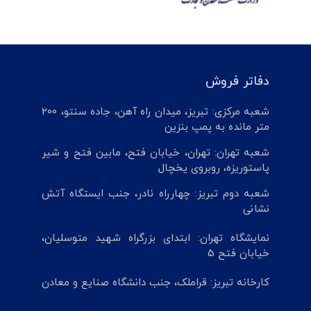
دفاتر فروش
شعبه مرکزی: تبریز، میدان راه آهن، جاده سنتو، 200
متر مانده به پمپ بنزین
شعبه تهران: تهران، خیابان فتح، مابین فتح و شیر
پاستوریزه، روبروی یخچال
شعبه دوم تبریز: چهارراه نادر، جنب ایستگاه آتش
نشانی
نمایشگاه تهران: ابتدای بزرگراه شهید متوسلیان،
خیابان فتح 5
کارخانه تبریز: قراملک، جنب دانشگاه صنایع و معادن