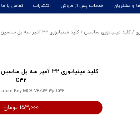
ها و مشتریان
خدمات پس از فروش
انتشارات
تماس با ما
ری
/
کلید مینیاتوری ساسین
/
کلید مینیاتوری 32 آمپر سه پل ساسین - MCB-VB513-3p-C32
C32
niature Key MCB-VB513-3p-C32
۱۵۳,۰۰۰ تومان