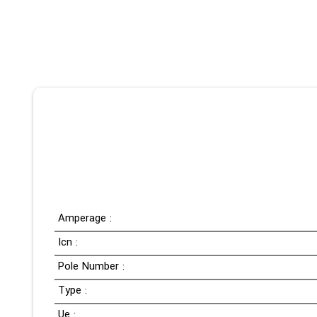
Amperage :
Icn :
Pole Number :
Type :
Ue :