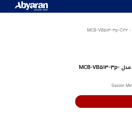
کلید مینیاتوری 32 آمپر سه پل ساسین مدل MCB-VB513-3p-
Sassin Mi