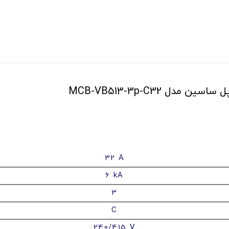
32 A
6 kA
3
C
240/415 V