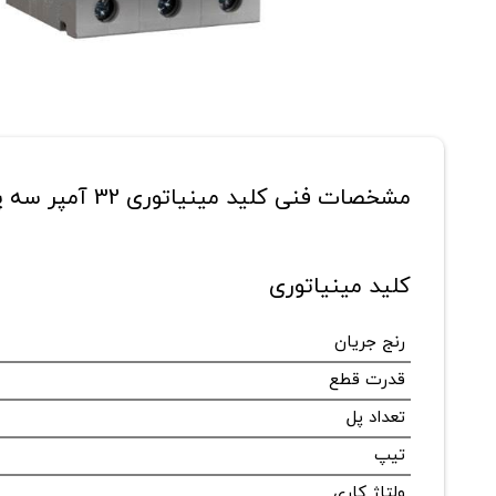
مشخصات فنی کلید مینیاتوری 32 آمپر سه پل ساسین مدل MCB-VB513-3p-C32
کلید مینیاتوری
رنج جریان
قدرت قطع
تعداد پل
تیپ
ولتاژ کاری