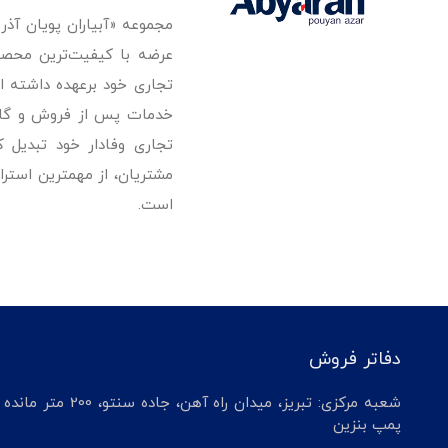
مجموعه «آبیاران پویان آذ
تجاری خود برعهده داشته است
خدمات پس از فروش و گارانت
تجاری وفادار خود تبدیل 
مشتریان، از مهمترین استرا
است.
دفاتر فروش
شعبه مرکزی: تبریز، میدان راه آهن، جاده سنتو، 200 م
پمپ بنزین