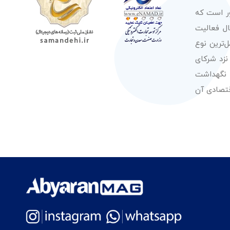
ور است که
صولات از معتبرترین برندهای شناخته شده بین‌المللی را در طول 50 سال فعالیت
‌ترین نوع
نزد شرکای
 نگهداشت
قتصادی آن