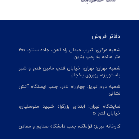
دفاتر فروش
شعبه مرکزی: تبریز، میدان راه آهن، جاده سنتو، 200
متر مانده به پمپ بنزین
شعبه تهران: تهران، خیابان فتح، مابین فتح و شیر
پاستوریزه، روبروی یخچال
شعبه دوم تبریز: چهارراه نادر، جنب ایستگاه آتش
نشانی
نمایشگاه تهران: ابتدای بزرگراه شهید متوسلیان،
خیابان فتح 5
کارخانه تبریز: قراملک، جنب دانشگاه صنایع و معادن