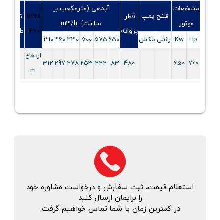
مشخصات
آبدهی (مترمکعب بر
فلنج پمپ
قطر
RPM
تعداد
موتور
ساعت) m3/h
پروانه
1470
طبقات
Hp
Kw
رانش
مکش
650
575
500
430
360
290
ارتفاع
4
312
297
278
253
222
183
480
650
760
m
استعلام قیمت، ثبت سفارش و درخواست مشاوره خود
را برایمان ارسال کنید
در کمترین زمان با شما تماس خواهیم گرفت.