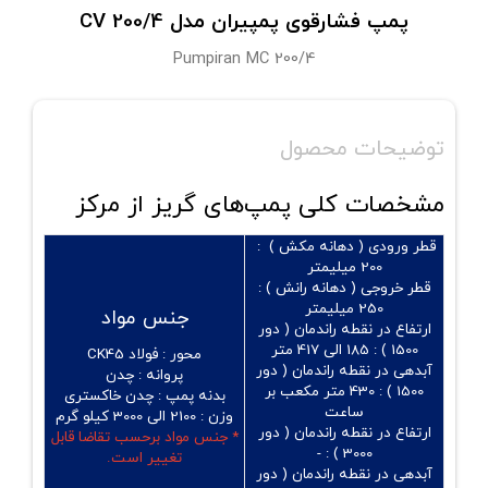
پمپ فشارقوی پمپیران مدل CV 200/4
Pumpiran MC 200/4
توضیحات محصول
مشخصات کلی پمپ‌های گریز از مرکز
قطر ورودی ( دهانه مکش ) :
200 میلیمتر
قطر خروجی ( دهانه رانش ) :
250 میلیمتر
جنس مواد
ارتفاع در نقطه راندمان ( دور
1500 ) :
185 الی 417 متر
محور :
فولاد CK45
آبدهی در نقطه راندمان ( دور
پروانه :
چدن
1500 ) :
430 متر مکعب بر
بدنه پمپ :
چدن خاکستری
ساعت
وزن :
2100 الی 3000 کیلو گرم
ارتفاع در نقطه راندمان ( دور
* جنس مواد برحسب تقاضا قابل
3000 ) : -
تغییر است.
آبدهی در نقطه راندمان ( دور