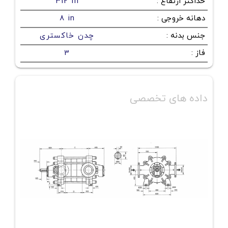
حداکثر ارتفاع
:
312 m
دهانه خروجی
:
8 in
جنس بدنه
:
چدن خاکستری
فاز
:
3
داده های تخصصی