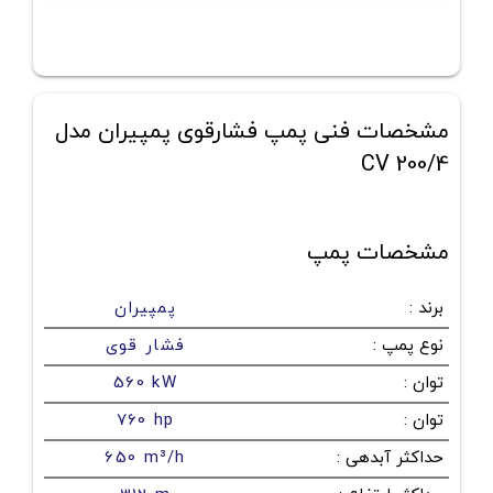
مشخصات فنی پمپ فشارقوی پمپیران مدل
CV 200/4
مشخصات پمپ
برند
:
پمپیران
نوع پمپ
:
فشار قوی
توان
:
560 kW
توان
:
760 hp
حداکثر آبدهی
:
650 m³/h