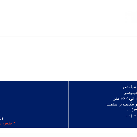
ب
وز
* جنس مو