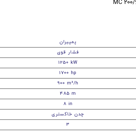
پمپیران
فشار قوی
1250 kW
1700 hp
900 m³/h
485 m
8 in
چدن خاکستری
3