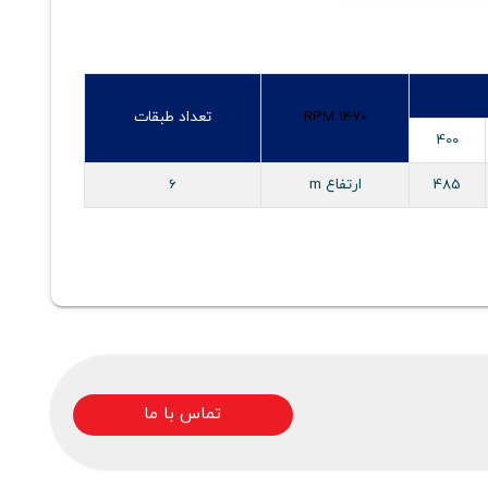
RPM 1470
تعداد طبقات
400
485
ارتفاع m
6
تماس با ما