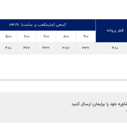
آبدهی (مترمکعب بر ساعت) m3/h
قطر پروانه
500
600
700
800
900
480
462
432
387
336
480
ه خود را برایمان ارسال کنید