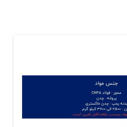
جنس مواد
محور :
فولاد CK45
پروانه :
چدن
دنه پمپ :
چدن خاکستری
ن :
2500 الی 3700 کیلو گرم
اد برحسب تقاضا قابل تغییر است.