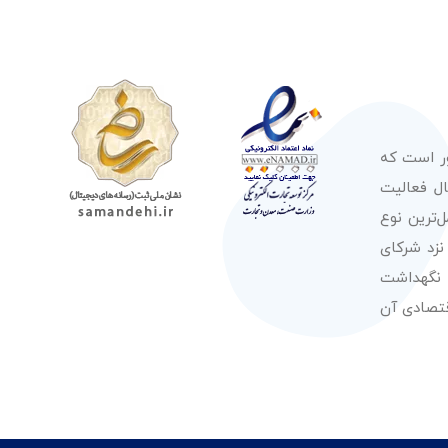
ور است که
صولات از معتبرترین برندهای شناخته شده بین‌المللی را در طول 50 سال فعالیت
‌ترین نوع
نزد شرکای
 نگهداشت
قتصادی آن