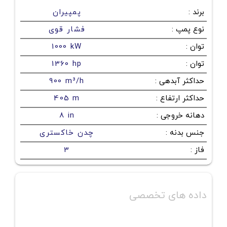
برند
:
پمپیران
نوع پمپ
:
فشار قوی
توان
:
1000 kW
توان
:
1360 hp
حداکثر آبدهی
:
900 m³/h
حداکثر ارتفاع
:
405 m
دهانه خروجی
:
8 in
جنس بدنه
:
چدن خاکستری
فاز
:
3
داده های تخصصی