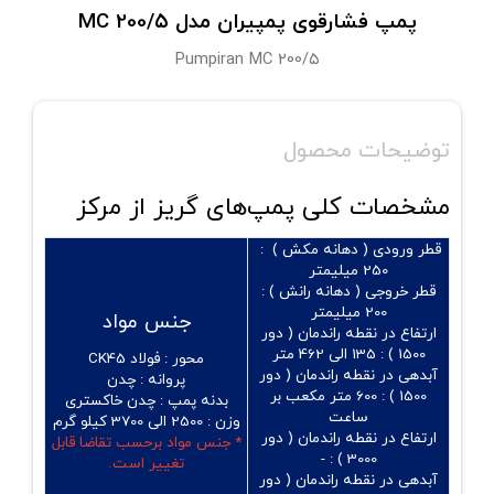
پمپ فشارقوی پمپیران مدل MC 200/۵
Pumpiran MC 200/۵
توضیحات محصول
مشخصات کلی پمپ‌های گریز از مرکز
قطر ورودی ( دهانه مکش ) :
250 میلیمتر
قطر خروجی ( دهانه رانش ) :
200 میلیمتر
جنس مواد
ارتفاع در نقطه راندمان ( دور
1500 ) :
135 الی 462 متر
محور :
فولاد CK45
آبدهی در نقطه راندمان ( دور
پروانه :
چدن
1500 ) :
600 متر مکعب بر
بدنه پمپ :
چدن خاکستری
ساعت
وزن :
2500 الی 3700 کیلو گرم
ارتفاع در نقطه راندمان ( دور
* جنس مواد برحسب تقاضا قابل
3000 ) : -
تغییر است.
آبدهی در نقطه راندمان ( دور