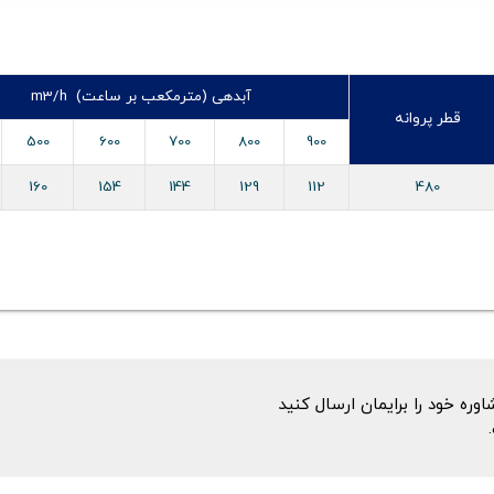
آبدهی (مترمکعب بر ساعت) m3/h
قطر پروانه
500
600
700
800
900
160
154
144
129
112
480
ه خود را برایمان ارسال کنید