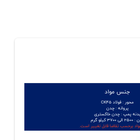
جنس مواد
محور :
فولاد CK45
پروانه :
چدن
دنه پمپ :
چدن خاکستری
ن :
2500 الی 3700 کیلو گرم
اد برحسب تقاضا قابل تغییر است.