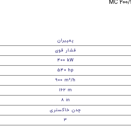
پمپیران
فشار قوی
400 kW
540 hp
900 m³/h
162 m
8 in
چدن خاکستری
3