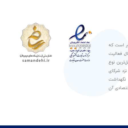
ور است که
صولات از معتبرترین برندهای شناخته شده بین‌المللی را در طول 50 سال فعالیت
‌ترین نوع
نزد شرکای
 نگهداشت
قتصادی آن