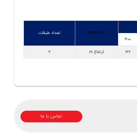
RPM 1470
تعداد طبقات
400
162
ارتفاع m
2
تماس با ما