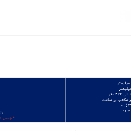
ب
وز
* جنس مو