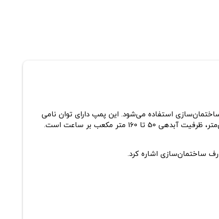
ی، صنعت و ساختمان‌سازی استفاده می‌شود. این پمپ دارای توان نامی
15 کیلووات (20 اسب بخار) و سرعت 1450 یا 2900 دور در دقیقه است. قطر دهانه ورودی 80 میلی‌متر و قطر دهانه خروجی 65 میلی‌متر، ظرفیت آبدهی 50 تا 160 متر مکعب بر ساعت است.
رف ساختمان‌سازی اشاره کرد.