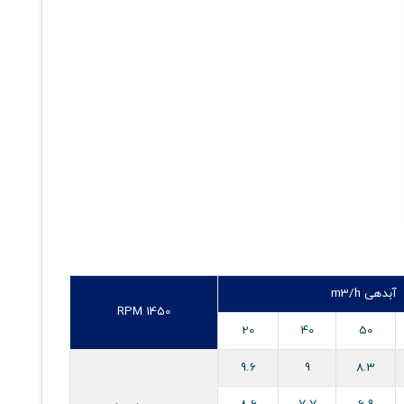
آبدهی m3/h
RPM 1450
20
40
50
9.6
9
8.3