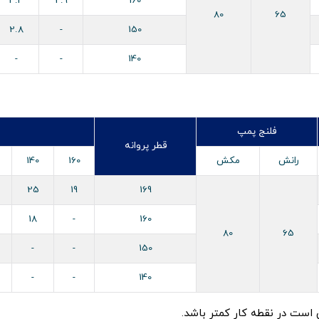
4.4
2.9
160
80
65
2.8
-
150
-
-
140
فلنج پمپ
قطر پروانه
رانش
مکش
160
140
25
19
169
18
-
160
80
65
-
-
150
-
-
140
است در نقطه کار کمتر باشد.