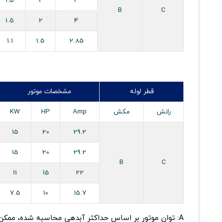
1.5
2
4
B
C
1.5
2
4
1.1
1.5
2.85
قطر لوله
مشخصات موتور
رانش
مکش
Amp
HP
KW
15
20
29.2
15
20
29.2
B
C
11
15
22
7.5
10
15.7
A
: توان موتور بر اساس حداکثر آبدهی محاسبه شده، ممکن 