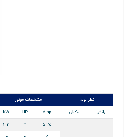
قطر لوله
مشخصات موتور
رانش
مکش
Amp
HP
KW
2.2
3
5.25