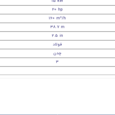
15 kW
20 hp
160 m³/h
38.7 m
2.5 in
فولاد
چدن
3