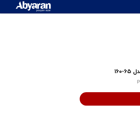
160
P