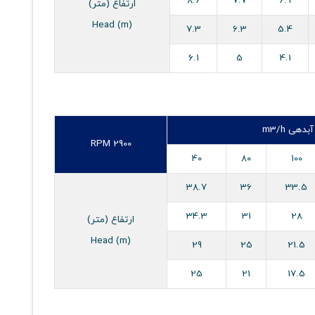
8.6
7.7
6.9
ارتفاع (متر)
Head (m)
7.3
6.3
5.4
6.1
5
4.1
آبدهی m3/h
RPM 2900
40
80
100
38.7
36
33.5
34.3
31
28
ارتفاع (متر)
Head (m)
29
25
21.5
25
21
17.5