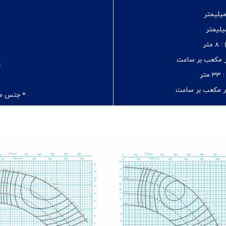
8 متر
ب
33 متر
* جنس مو