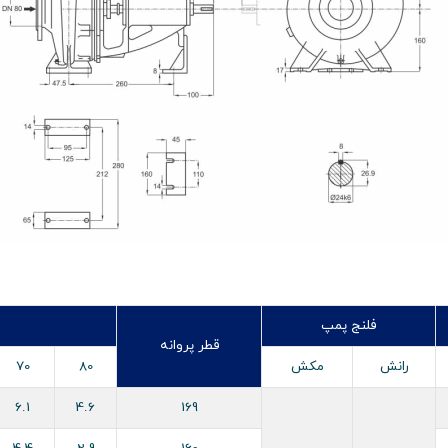
فلنج پمپ
قطر پروانه
رانش
مکش
80
70
6.1
4.6
169