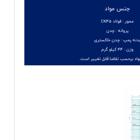
جنس مواد
محور :
فولاد CK45
پروانه :
چدن
دنه پمپ :
چدن خاکستری
وزن :
44 کیلو گرم
اد برحسب تقاضا قابل تغییر است.