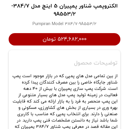
الکتروپمپ شناور پمپیران 5 اینچ مدل 384/7-
9A553/2
Pumpiran Model 384/7-9A553/2
۵۲۴,۶۸۲,۰۰۰ تومان
توضیحات محصول
از بین تمامی مدل های پمپی که در بازار موجود است پمپ
شناور جایگاه خاصی را بین مصرف کنندگان پبدا کرده
است. شرکت پمپ سازی پمپیران با بیش از 40 دهه
فعالیت در زمینه تولید پمپ مدل های بسیار متنوعی از
این پمپ منحصر به فرد را به بازار ارائه می کند که قابلیت
بهره وری در بسیاری از بخش های کشاورزی، مسکونی و
صنعتی را دارند. برای انتخاب پمپی که مناسب با کاربری
شما باشد نیاز به دانستن مشخصات فنی پمپ دارید. در
این مقاله قصد در معرفی پمپ شناور 384/7 پمپیران که