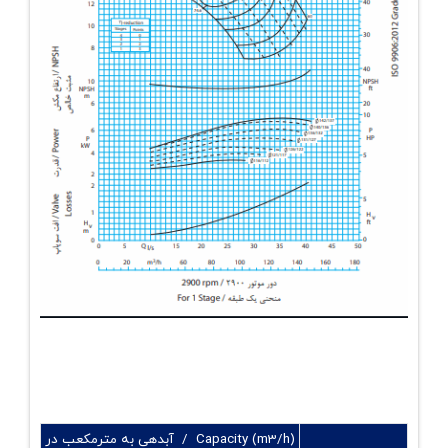
Capacity (m3/h) / آبدهی به مترمکعب در