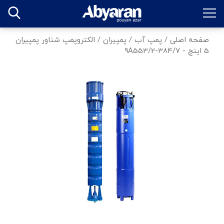
صفحه اصلی
/
پمپ آب
/
پمپیران
/
الکتروپمپ شناور پمپیران
5 اینچ - 384/7-9A553/2