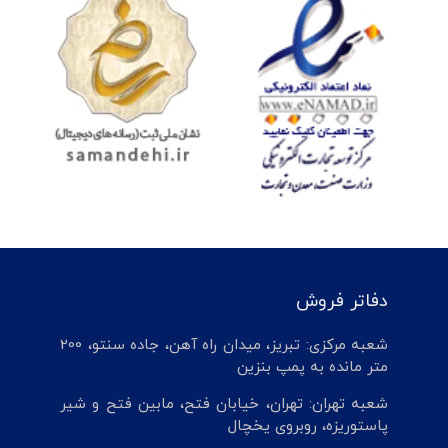
دفاتر فروش
شعبه مرکزی: تبریز، میدان راه آهن، جاده سنتو، 200
متر مانده به پمپ بنزین
شعبه تهران: تهران، خیابان فتح، مابین فتح و شیر
پاستوریزه، روبروی یخچال