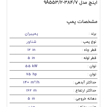
اینچ مدل 384/7-9A553/2
مشخصات پمپ
برند
:
پمپیران
نوع پمپ
:
شناور
قطر چاه
:
12 in
قطر لوله
:
5 in
توان
:
55 kW
توان
:
75 hp
حداکثر آبدهی
:
140 m³/h
حداکثر ارتفاع
:
162 m
دهانه خروجی
:
5 in
جنس بدنه
:
چدن