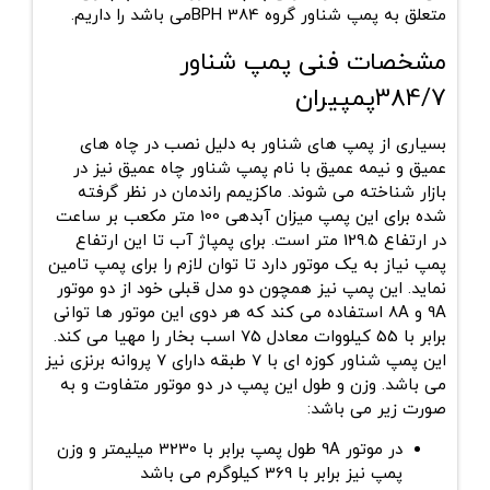
متعلق به پمپ شناور گروه BPH 384می باشد را داریم.
مشخصات فنی پمپ شناور
384/7پمپیران
بسیاری از پمپ های شناور به دلیل نصب در چاه های
عمیق و نیمه عمیق با نام پمپ شناور چاه عمیق نیز در
بازار شناخته می شوند. ماکزیمم راندمان در نظر گرفته
شده برای این پمپ میزان آبدهی 100 متر مکعب بر ساعت
در ارتفاع 129.5 متر است. برای پمپاژ آب تا این ارتفاع
پمپ نیاز به یک موتور دارد تا توان لازم را برای پمپ تامین
نماید. این پمپ نیز همچون دو مدل قبلی خود از دو موتور
9A و 8A استفاده می کند که هر دوی این موتور ها توانی
برابر با 55 کیلووات معادل 75 اسب بخار را مهیا می کند.
این پمپ شناور کوزه ای با 7 طبقه دارای 7 پروانه برنزی نیز
می باشد. وزن و طول این پمپ در دو موتور متفاوت و به
صورت زیر می باشد:
در موتور 9A طول پمپ برابر با 3230 میلیمتر و وزن
پمپ نیز برابر با 369 کیلوگرم می باشد