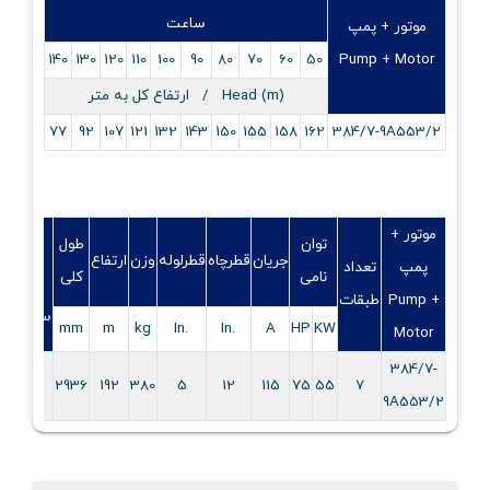
ساعت
موتور + پمپ
140
130
120
110
100
90
80
70
60
50
Pump + Motor
Head (m) / ارتفاع کل به متر
77
92
107
121
132
143
150
155
158
162
384/7-9A553/2
موتور +
توان
طول
قطر
جریان
قطرچاه
قطرلوله
وزن
ارتفاع
پمپ
تعداد
نامی
کلی
نامی
Pump +
طبقات
سوپاپ
mm
m
kg
.In
.In
A
HP
KW
Motor
384/7-
5
2936
192
380
5
12
115
75
55
7
9A553/2