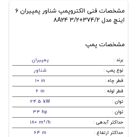
مشخصات فنی الکتروپمپ شناور پمپیران 6
اینچ مدل 374/2+8A24 3/2
مشخصات پمپ
برند
:
پمپیران
نوع پمپ
:
شناور
قطر چاه
:
10 in
قطر لوله
:
6 in
توان
:
24.5 kW
توان
:
33 hp
حداکثر آبدهی
:
180 m³/h
حداکثر ارتفاع
:
64 m