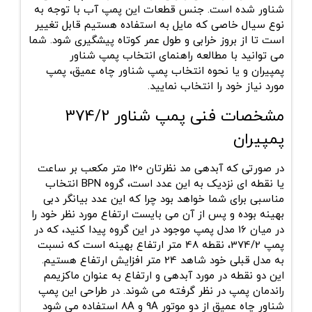
شناور شده است. جنس قطعات این پمپ آب با توجه به
نوع سیال خاصی که مایل به استفاده هستیم قابل تغییر
است تا از بروز خرابی و طول عمر کوتاه پیشگیری شود. شما
می توانید با مطالعه راهنمای انتخاب پمپ شناور
پمپیران و یا نحوه انتخاب پمپ شناور چاه عمیق، پمپ
مورد نیاز خود را انتخاب نمایید.
مشخصات فنی پمپ شناور 374/2
پمپیران
در صورتی که آبدهی مد نظرتان 120 متر مکعب بر ساعت
یا نقطه ای نزدیک به این عدد است، گروه BPN انتخاب
مناسبی برای شما خواهد بود چرا که این عدد بیانگر دبی
بهینه بوده و پس از آن می بایست ارتفاع مورد نظر خود را
در میان 16 مدل پمپ موجود در این گروه پیدا کنید، که در
پمپ 374/2، نقطه 48 متر ارتفاع بهینه است که نسبت
به مدل قبلی خود شاهد 24 متر افزایش ارتفاع هستیم.
این دو نقطه در مورد آبدهی و ارتفاع به عنوان ماکزیمم
راندمان پمپ در نظر گرفته می شوند. در طراحی این پمپ
شناور چاه عمیق از دو موتور 9A و 8A استفاده می شود