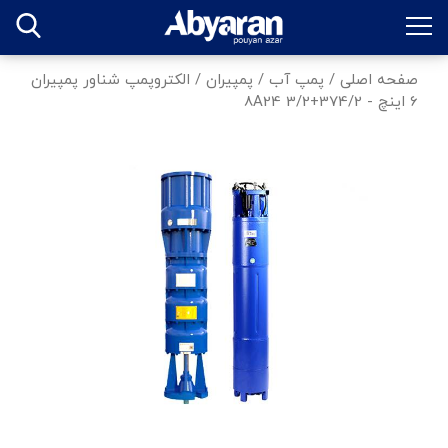
صفحه اصلی
/
پمپ آب
/
پمپیران
/
الکتروپمپ شناور پمپیران
6 اینچ - 374/2+8A24 3/2