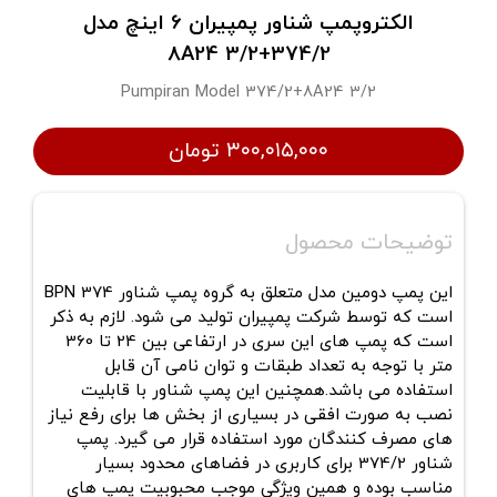
الکتروپمپ شناور پمپیران 6 اینچ مدل
374/2+8A24 3/2
Pumpiran Model 374/2+8A24 3/2
۳۰۰,۰۱۵,۰۰۰ تومان
توضیحات محصول
این پمپ دومین مدل متعلق به گروه پمپ شناور BPN 374
است که توسط شرکت پمپیران تولید می شود. لازم به ذکر
است که پمپ های این سری در ارتفاعی بین 24 تا 360
متر با توجه به تعداد طبقات و توان نامی آن قابل
استفاده می باشد.همچنین این پمپ شناور با قابلیت
نصب به صورت افقی در بسیاری از بخش ها برای رفع نیاز
های مصرف کنندگان مورد استفاده قرار می گیرد. پمپ
شناور 374/2 برای کاربری در فضاهای محدود بسیار
مناسب بوده و همین ویژگی موجب محبوبیت پمپ های