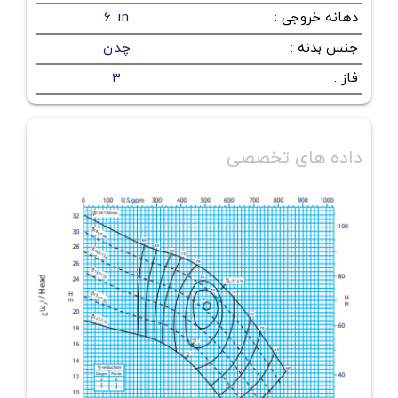
دهانه خروجی
:
6 in
جنس بدنه
:
چدن
فاز
:
3
داده های تخصصی