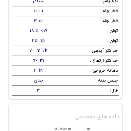
نوع پمپ
:
شناور
قطر چاه
:
10 in
قطر لوله
:
4 in
توان
:
18.5 kW
توان
:
25 hp
حداکثر آبدهی
:
70 m³/h
حداکثر ارتفاع
:
96 m
دهانه خروجی
:
4 in
جنس بدنه
:
چدن
فاز
:
3
داده های تخصصی