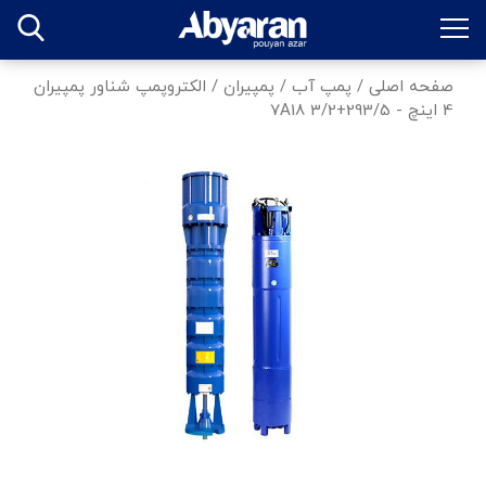
صفحه اصلی
/
پمپ آب
/
پمپیران
/
الکتروپمپ شناور پمپیران
4 اینچ - 293/5+7A18 3/2