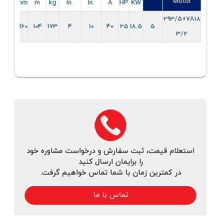
Motor
سوپا
mm
m
kg
.In
.In
A
HP
KW
293/5+7A18
3
1960
104
173
4
10
40
25
18.5
5
3/2
استعلام قیمت، ثبت سفارش و درخواست مشاوره خود
را برایمان ارسال کنید
در کمترین زمان با شما تماس خواهیم گرفت.
تماس با ما