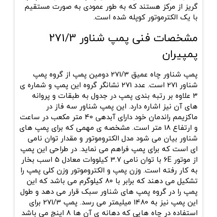
گریز از مرکز هستند که به طور عمودی به صورت مستقیم
با یک الکترموتور کوپله شده است.
مشخصات فنی پمپ شناور 271/3
پمپیران
پمپ شناور چاه عمیق 271/3 دومین پمپ از گروه پمپ
شناور 271 است. عدد 271 نشانگر گروه این پمپ و شماره ی
3 علاوه بر رتبه بندی پمپ در جدول به طبقات و پروانه
های آن نیز اشاره دارد. این پمپ شناور سه فاز در
ماکزیمم راندمان خود دارای آبدهی 40 متر مکعب در ساعت
و ارتفاع 18 متر است. مشخصه ی مهمی که برای پمپ های
شناور بیان می شود مدل الکتروموتور و مقدار توان نامی
ای است که برای پمپ فراهم می نماید. در طراحی این پمپ
از موتور 6E با توان نامی 3.7 کیلووات معادل 5 اسب بخار
به کار رفته است. وزن پمپ و الکتروموتور وزن کلی پمپ را
تشکیل می دهند که برابر با 80 کیلوگرم می باشد که این
پمپ را در گروه پمپ های شناور سبک قرار می دهد و طول
این پمپ نیز به 1480 میلیمتر می رسد. پمپ 271/3 برای
استفاده در چاه هایی که دهانه ی آن ها 8 اینچ می باشد