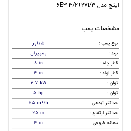
اینچ مدل 271/3+6E3 3/2
مشخصات پمپ
نوع پمپ
:
شناور
برند
:
پمپیران
قطر چاه
:
8 in
قطر لوله
:
4 in
توان
:
3.7 kW
توان
:
5 hp
حداکثر آبدهی
:
55 m³/h
حداکثر ارتفاع
:
25 m
دهانه خروجی
:
4 in