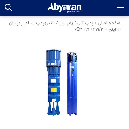
صفحه اصلی
/
پمپ آب
/
پمپیران
/
الکتروپمپ شناور پمپیران
4 اینچ - 271/3+6E3 3/2