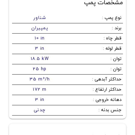
مشخصات پمپ
نوع پمپ
:
شناور
برند
:
پمپیران
قطر چاه
:
10 in
قطر لوله
:
3 in
توان
:
18.5 kW
توان
:
25 hp
حداکثر آبدهی
:
35 m³/h
حداکثر ارتفاع
:
172 m
دهانه خروجی
:
3 in
جنس بدنه
:
چدنی