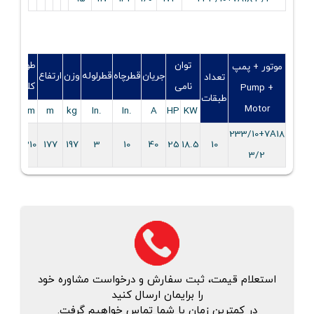
توان
طول
موتور + پمپ
قط
جریان
قطرچاه
قطرلوله
وزن
ارتفاع
تعداد
نامی
کلی
Pump +
نام
طبقات
Motor
سوپ
mm
m
kg
.In
.In
A
HP
KW
233/10+7A18
3
2210
177
197
3
10
40
25
18.5
10
3/2
استعلام قیمت، ثبت سفارش و درخواست مشاوره خود
را برایمان ارسال کنید
در کمترین زمان با شما تماس خواهیم گرفت.