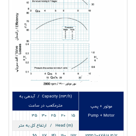
Capacity (m3/h) / آبدهی به
مترمکعب در ساعت
موتور + پمپ
35
30
25
20
15
Pump + Motor
Head (m) / ارتفاع کل به متر
95
117
141
160
172
233/10+7A18 3/2