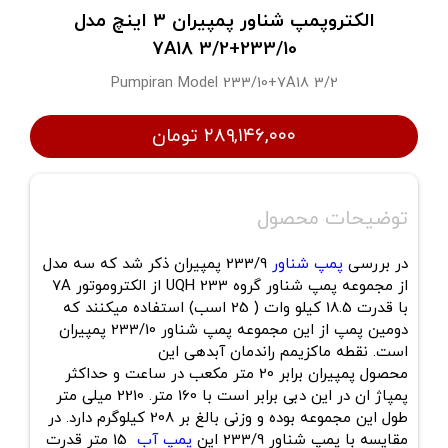
الکتروپمپ شناور پمپیران 3 اینچ مدل
233/10+7A18 3/2
Pumpiran Model 233/10+7A18 3/2
۲۸۹,۱۴۶,۰۰۰ تومان
توضیحات محصول
در بررسی
پمپ شناور
233/9 پمپیران ذکر شد که سه مدل
از مجموعه پمپ شناور گروه 233 UQH از الکتروموتور 7A
با قدرت 18.5 کیلو وات ( 25 اسب) استفاده میکنند که
دومین پمپ از این مجموعه پمپ شناور 233/10 پمپیران
است. نقطه ماکزیمم راندمان آبدهی این
محصول پمپیران برابر 20 متر مکعب در ساعت و حداکثر
پمپاژ ان در این دبی برابر است با 160 متر. 2210 میلی متر
طول این مجموعه بوده و وزنی بالغ بر 208 کیلوگرم دارد. در
مقایسه با پمپ شناور 233/9 این
پمپ آب
15 متر قدرت