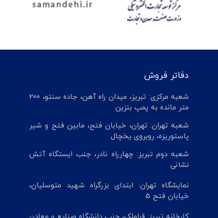
دفاتر فروش
شعبه مرکزی: تبریز، میدان راه آهن، جاده سنتو، 200
متر مانده به پمپ بنزین
شعبه تهران: تهران، خیابان فتح، مابین فتح و شیر
پاستوریزه، روبروی یخچال
شعبه دوم تبریز: چهارراه نادر، جنب ایستگاه آتش
نشانی
نمایشگاه تهران: ابتدای بزرگراه شهید متوسلیان،
خیابان فتح 5
کارخانه تبریز: قراملک، جنب دانشگاه صنایع و معادن