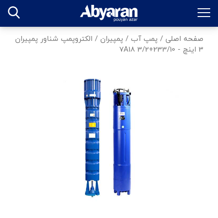
صفحه اصلی
/
پمپ آب
/
پمپیران
/
الکتروپمپ شناور پمپیران
3 اینچ - 233/10+7A18 3/2