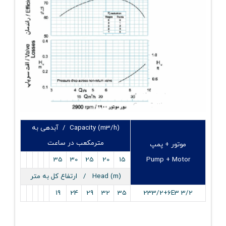
Capacity (m3/h) / آبدهی به
مترمکعب در ساعت
موتور + پمپ
35
30
25
20
15
Pump + Motor
Head (m) / ارتفاع کل به متر
19
24
29
32
35
233/2+6E3 3/2