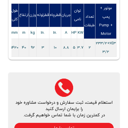
موتور +
توان
طول
قطر
جریان
قطرچاه
قطرلوله
وزن
ارتفاع
پمپ
تعداد
نامی
کلی
نامی
Pump +
طبقات
سوپاپ
mm
m
kg
.In
.In
A
HP
KW
Motor
233/2+6E3
3
1420
40
92
3
10
8.8
5
3.7
2
3/2
استعلام قیمت، ثبت سفارش و درخواست مشاوره خود
را برایمان ارسال کنید
در کمترین زمان با شما تماس خواهیم گرفت.