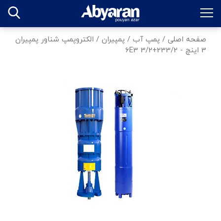
صفحه اصلی
/
پمپ آب
/
پمپیران
/
الکتروپمپ شناور پمپیران
3 اینچ - 233/2+6E3 3/2