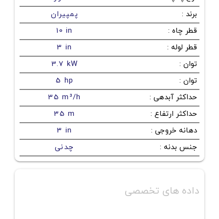
برند
:
پمپیران
قطر چاه
:
10 in
قطر لوله
:
3 in
توان
:
3.7 kW
توان
:
5 hp
حداکثر آبدهی
:
35 m³/h
حداکثر ارتفاع
:
35 m
دهانه خروجی
:
3 in
جنس بدنه
:
چدنی
داده های تخصصی