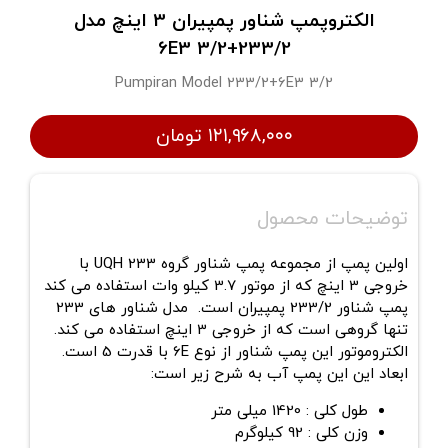
الکتروپمپ شناور پمپیران 3 اینچ مدل
233/2+6E3 3/2
Pumpiran Model 233/2+6E3 3/2
۱۲۱,۹۶۸,۰۰۰ تومان
توضیحات محصول
اولین پمپ از مجموعه پمپ شناور گروه 233 UQH با
خروجی 3 اینچ که از موتور 3.7 کیلو وات استفاده می کند
پمپ شناور 233/2 پمپیران است. مدل شناور های 233
تنها گروهی است که از خروجی 3 اینچ استفاده می کند.
الکتروموتور این پمپ شناور از نوع 6E با قدرت 5 است.
ابعاد این این پمپ آب به شرح زیر است:
طول کلی : 1420 میلی متر
وزن کلی : 92 کیلوگرم