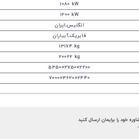
1080 kW
1200 kW
انگلیس,ایران
فابریک,آبیاران
13174 kg
20022 kg
5350×2750×2200
7000×3620×2440
ه خود را برایمان ارسال کنید