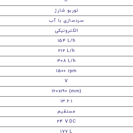
12
توربو شارژ
سردسازی با آب
الکترونیکی
154 L/h
212 L/h
308 L/h
1500 rpm
V
160x190 (mm)
13.6:1
مستقیم
24 V.DC
177 L