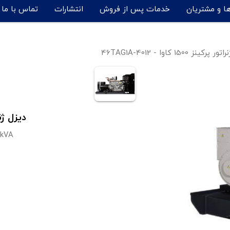
ها و مشتریان
خدمات پس از فروش
انتشارات
تماس با ما
رکینز 1500 کاوا - 4012-46TAG1A
دیزل ژنراتور پرک
0kVA