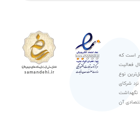
ور است که
صولات از معتبرترین برندهای شناخته شده بین‌المللی را در طول 50 سال فعالیت
‌ترین نوع
نزد شرکای
 نگهداشت
قتصادی آن