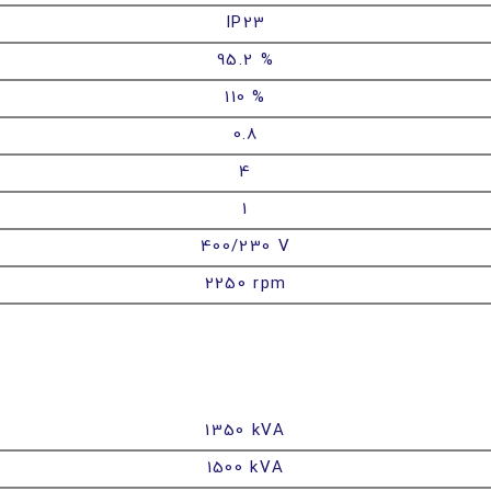
IP23
95.2 %
110 %
0.8
4
1
400/230 V
2250 rpm
1350 kVA
1500 kVA