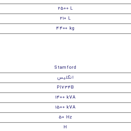
2500 L
210 L
4400 kg
Stamford
انگلیس
PI734B
1400 kVA
1500 kVA
50 Hz
H