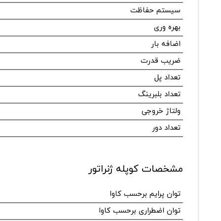
سیستم حفاظت
بهره وری
اضافه بار
ضریب قدرت
تعداد پل
تعداد بلبرینگ
ولتاژ خروجی
تعداد دور
مشخصات کوپله ژنراتور
توان پرایم برحسب کاوا
توان اضطراری برحسب کاوا