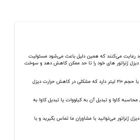
خود رعایت می‌کنند که همین دلیل باعث می‌شود مسئولیت
دیزل ژنراتور های
خود را تا حد ممکن کاهش دهد و سوخت
دیزل ژنراتور Perkins مدل"4012-46TAG1A"، از یک سیستم الکتریکی با ولتاژ 24 ولت بهره می‌برد. این دستگاه یک خنک‌کننده‌ی بزرگ با حجم 210 لیتر دارد که مشکلی در کاهش حرارت دیزل
 محاسبه کاوا و تبدیل آن به کیلووات یا تبدیل کاوا به
 ژنراتور می‌توانید با مشاوران ما تماس بگیرید و با