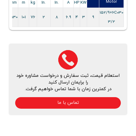
Motor
سوپا
mm
m
kg
.In
.In
A
HP
KW
152/9+6C030
1/2 1
1530
101
76
2
8
6.9
4
3
9
3/2
استعلام قیمت، ثبت سفارش و درخواست مشاوره خود
را برایمان ارسال کنید
در کمترین زمان با شما تماس خواهیم گرفت.
تماس با ما