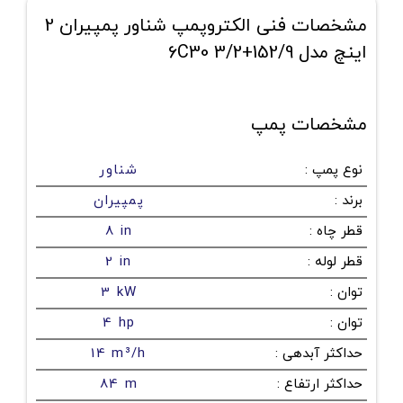
مشخصات فنی الکتروپمپ شناور پمپیران 2
اینچ مدل 152/9+6C30 3/2
مشخصات پمپ
نوع پمپ
:
شناور
برند
:
پمپیران
قطر چاه
:
8 in
قطر لوله
:
2 in
توان
:
3 kW
توان
:
4 hp
حداکثر آبدهی
:
14 m³/h
حداکثر ارتفاع
:
84 m