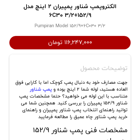
الکتروپمپ شناور پمپیران 2 اینچ مدل
152/9+6C30 3/2
Pumpiran Model 152/9+6C030 3/2
۱۱۶,۲۴۷,۰۰۰ تومان
توضیحات محصول
جهت مصارف خود به دنبال پمپ کوچک اما با کارایی فوق
العاده هستید، لوله شما 2 اینچ بوده و
پمپ شناور
متناسب با این لوله می خواهید؟ حتما مشخصات پمپ
شناور 152/9 پمپیران را بررسی کنید. همچنین شما می
توانید راهنمای انتخاب پمپ شناور پمپیران و راهنمای
خرید پمپ شناور چاه عمیق را مطالعه فرمایید
مشخصات فنی پمپ شناور 152/9