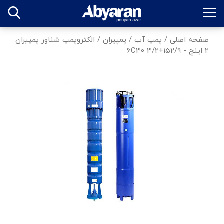
صفحه اصلی
/
پمپ آب
/
پمپیران
/
الکتروپمپ شناور پمپیران
2 اینچ - 152/9+6C30 3/2