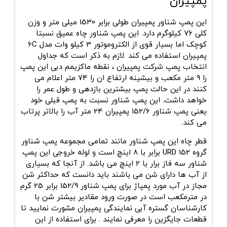
پمپیران
این پمپ شناور پمپیران طولی برابر 1530 میلی متر و وزن
کلی 76 کیلوگرم دارد. این پمپ شناور چاه عمیق نسبتا
کوچک اما بسیار قوی از الکتروموتور 3 کیلو وات مدل 6C
پمپیران استفاده می کند .لازم به ذکر است که جداول
انتخاب پمپ شرکت پمپیران ، نقطه ماکزیمم دبی این پمپ
را 9 متر مکعب و بیشینه ارتفاع ان را 74 متر اعلام می
کنند در این حالت پمپ بیشترین بازدهی و طول عمر را
خواهد داشت. این پمپ شناور نسبت به پمپ قبلی خود
یعنی پمپ شناور 152/6 پمپیران 24 متر آب را بالاتر پرتاب
می کند.
قطر چاه این پمپ شناور مانند تمامی مجموعه پمپ شناور
گروه 152 URD برابر با 8 اینچ است و لوله خروجی این پمپ
شناور سه فاز برار با 2 اینچ می باشد. از آنجا که بسیاری
از آب ها دارای شن می باشند باید دانست که حداکثر شن
مجاز در آب مورد پمپاژ برای پمپ شناور 152/9 برابر 25 گرم
در مترمکعب است در صورت ورود مقادیر بیشتر شن با
کارشناسان گستره آبی نمایندگی پمپیران مشورت نمایید تا
قطعات جایگزین را معرفی نمایند . برای استفاده از این