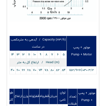
Capacity (m3/h) / آبدهی به مترمکعب
در ساعت
موتور + پمپ
14
13
12
11
10
9
8
7
6
5
Pump + Motor
Head (m) / ارتفاع کل به متر
40
60
66
68
70
74
78
80
82
84
152/9+6C030 3/2
توان
طول
موتور + پمپ
قطر
جریان
قطرچاه
قطرلوله
وزن
ارتفاع
تعداد
نامی
کلی
Pump +
نامی
طبقات