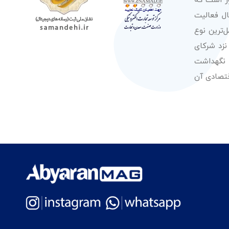
ور است که
صولات از معتبرترین برندهای شناخته شده بین‌المللی را در طول 50 سال فعالیت
‌ترین نوع
نزد شرکای
 نگهداشت
قتصادی آن