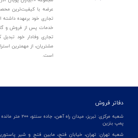
مجموعه «آبیاران پویان آذ
تجاری خود برعهده داشته است
خدمات پس از فروش و گارانت
تجاری وفادار خود تبدیل 
مشتریان، از مهمترین استرا
است.
دفاتر فروش
شعبه مرکزی: تبریز، میدان راه آهن، جاده سنتو، 200 م
پمپ بنزین
شعبه تهران: تهران، خیابان فتح، مابین فتح و شیر پاستوریز