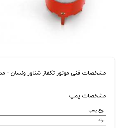
مشخصات فنی موتور تکفاز شناور ونسان - مدل 2 اسب م
مشخصات پمپ
نوع پمپ
برند