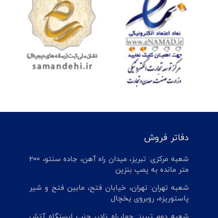
دفاتر فروش
شعبه مرکزی: تبریز، میدان راه آهن، جاده سنتو، 200
متر مانده به پمپ بنزین
شعبه تهران: تهران، خیابان فتح، مابین فتح و شیر
پاستوریزه، روبروی یخچال
شعبه دوم تبریز: چهارراه نادر، جنب ایستگاه آتش