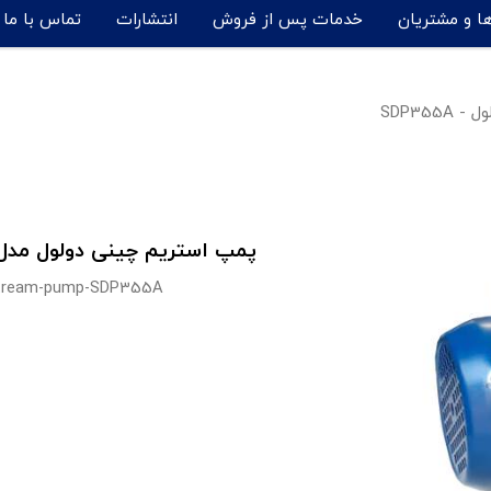
ها و مشتریان
خدمات پس از فروش
انتشارات
تماس با ما
SDP355
پمپ استریم چینی دولول مدل DP355A
tream-pump-SDP355A