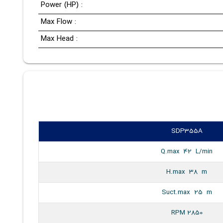
Power (HP) :
Max Flow :
Max Head :
SDP355A
Q.max 42 L/min
H.max 38 m
Suct.max 25 m
RPM 2850