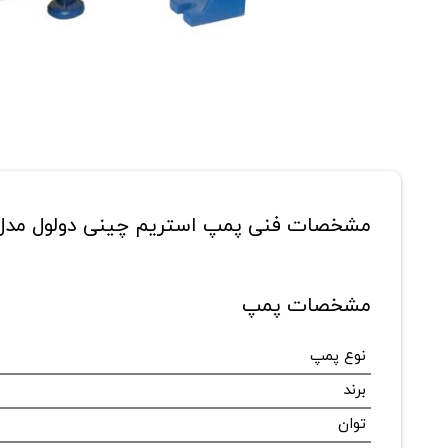
مشخصات فنی پمپ استریم چینی دولول مدل DP355A
مشخصات پمپ
نوع پمپ
برند
توان