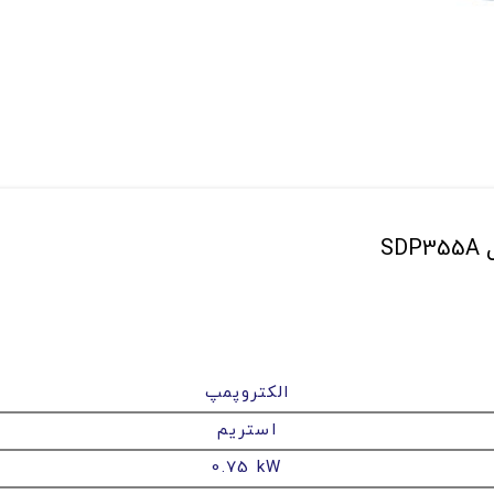
S
الکتروپمپ
استریم
0.75 kW