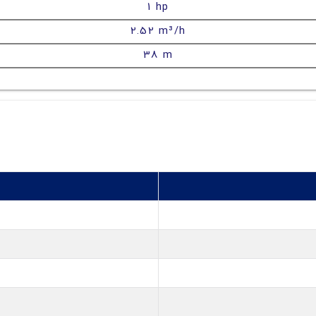
1 hp
2.52 m³/h
38 m