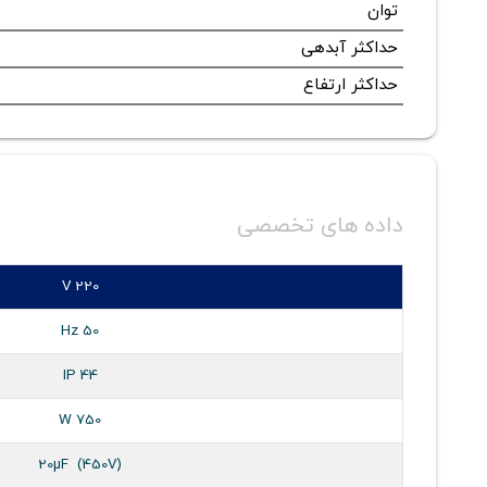
توان
حداکثر آبدهی
حداکثر ارتفاع
داده های تخصصی
V 220
Hz 50
IP 44
W 750
20µF (450V)