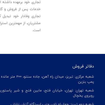
تجاری خود برعهده داشته است
خدمات پس از فروش و گارانت
تجاری وفادار خود تبدیل 
مشتریان، از مهمترین استرا
است.
دفاتر فروش
شعبه مرکزی: تبریز، میدان راه آهن، جاده سنتو، 200 م
پمپ بنزین
شعبه تهران: تهران، خیابان فتح، مابین فتح و شیر پاستوریز
روبروی یخچال
شعبه دوم تبریز: چهارراه نادر، جنب ایستگاه آتش نشانی