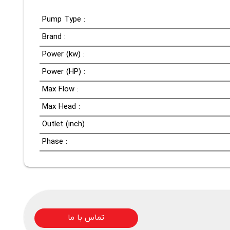
Pump Type :
Brand :
Power (kw) :
Power (HP) :
Max Flow :
Max Head :
Outlet (inch) :
Phase :
تماس با ما