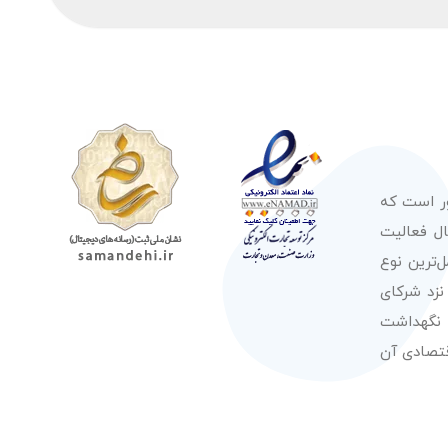
ور است که
صولات از معتبرترین برندهای شناخته شده بین‌المللی را در طول 50 سال فعالیت
‌ترین نوع
نزد شرکای
 نگهداشت
قتصادی آن