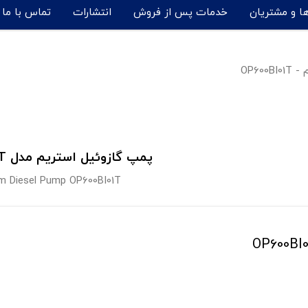
ها و مشتریان
خدمات پس از فروش
انتشارات
تماس با ما
OP60
پمپ گازوئيل استریم مدل OP600BI01T
m Diesel Pump OP600BI01T