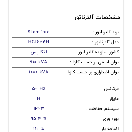
مشخصات آلترناتور
برند آلترناتور
:
Stamford
مدل آلترناتور
:
HCI634H
کشور سازنده آلترناتور
:
انگلیس
توان اسمی بر حسب کاوا
:
910 kVA
توان اضطراری بر حسب کاوا
1000 kVA
:
فرکانس
:
50 Hz
عایق
:
H
سیستم حفاظت
:
IP23
بهره وری
:
95.4 %
اضافه بار
:
110 %