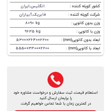
کشور کوپله کننده
:
انگلیس,ایران
شرکت کوپله کننده
:
فابریک,آبیاران
وزن بدون کانوپی
:
8090 kg
وزن با کانوپی
:
9635 kg
ابعاد بدون کانوپی(mm)
:
5300×2640×2200
ابعاد با کانوپی(mm)
:
5550×3300×2200
استعلام قیمت، ثبت سفارش و درخواست مشاوره خود
را برایمان ارسال کنید
در کمترین زمان با شما تماس خواهیم گرفت.