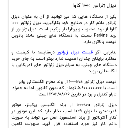
دیزل ژنراتور 1000 کاوا
یکی از دستگاه هایی که می توانید از آن به عنوان دیزل
ژنراتور دائم کار در صنایع خود بکارگیرید، دیزل ژنراتور 1000
کاوا از برند محبوب و پرطرفدار پرکینز است. دیزل ژنراتور از
برند Perkins نسبت به دستگاه های چینی مانند بادوین
قیمت بالاتری دارد.
بنابراین اگر
قیمت دیزل ژنراتور
درمقایسه با کیفیت و
عملکرد برایتان چندان اهمیت ندارد بهتر است به جای خرید
دستگاه های چینی، به سراغ دیزل ژنراتور های آمریکایی یا
انگلستانی بروید.
قیمت دیزل ژنراتور 1000kva
از برند مطرح انگلستانی برابر
است با 5،900،000،000 تومان که بدون کانوپی اما به همراه
تابلو کنترل و برد در تاریخ 1402/08/06 است.
دیزل ژنراتور 1000kva از برند انگلیسی پرکینز، موتور
قدرتمندی با توان 1029 اسب بخار دارد که این موتور در
کنار آلترناتور از برند استمفورد اصل می تواند به صورت
دائم کار نیز مورد استفاده قرار گیرد. سهولت تامین