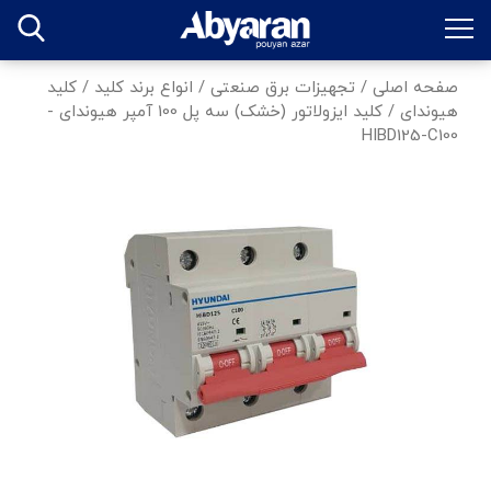
صفحه اصلی
/
تجهیزات برق صنعتی
/
انواع برند کلید
/
کلید
هیوندای
/
کلید ایزولاتور (خشک) سه پل 100 آمپر هیوندای -
HIBD125-C100