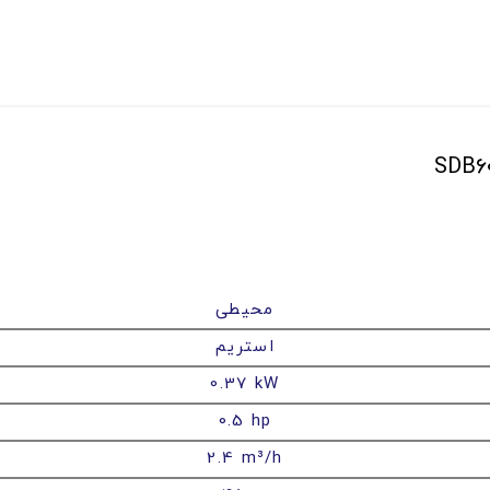
محیطی
استریم
0.37 kW
0.5 hp
2.4 m³/h