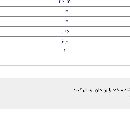
46 m
1 in
1 in
چدن
برنز
1
ه خود را برایمان ارسال کنید