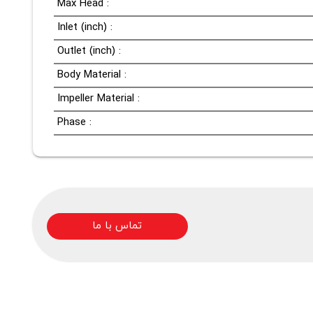
Max Head :
Inlet (inch) :
Outlet (inch) :
Body Material :
Impeller Material :
Phase :
تماس با ما