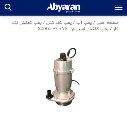
صفحه اصلی
/
پمپ آب
/
پمپ کف کش
/
پمپ کفکش تک
فاز
/
پمپ كفكش استريم - SQD1.5-32-0.75