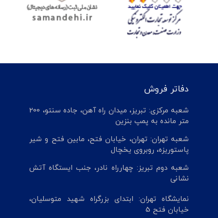
دفاتر فروش
شعبه مرکزی: تبریز، میدان راه آهن، جاده سنتو، 200
متر مانده به پمپ بنزین
شعبه تهران: تهران، خیابان فتح، مابین فتح و شیر
پاستوریزه، روبروی یخچال
شعبه دوم تبریز: چهارراه نادر، جنب ایستگاه آتش
نشانی
نمایشگاه تهران: ابتدای بزرگراه شهید متوسلیان،
خیابان فتح 5