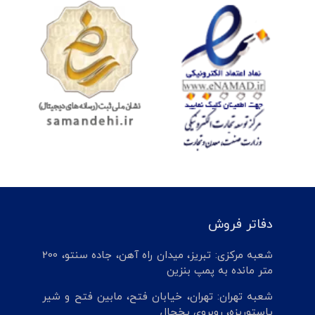
دفاتر فروش
شعبه مرکزی: تبریز، میدان راه آهن، جاده سنتو، 200
متر مانده به پمپ بنزین
شعبه تهران: تهران، خیابان فتح، مابین فتح و شیر
پاستوریزه، روبروی یخچال