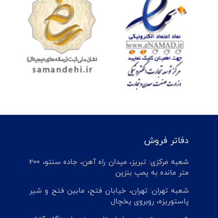
دفاتر فروش
شعبه مرکزی: تبریز، میدان راه آهن، جاده سنتو، 200
متر مانده به پمپ بنزین
شعبه تهران: تهران، خیابان فتح، مابین فتح و شیر
پاستوریزه، روبروی یخچال