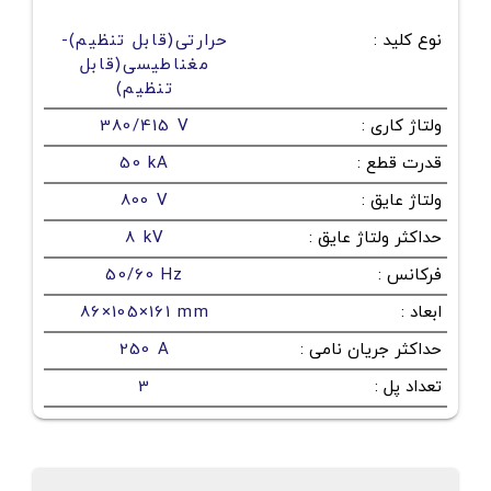
نوع کلید
:
حرارتی(قابل تنظیم)-
مغناطیسی(قابل
تنظیم)
ولتاژ کاری
:
380/415 V
قدرت قطع
:
50 kA
ولتاژ عایق
:
800 V
حداکثر ولتاژ عایق
:
8 kV
فرکانس
:
50/60 Hz
ابعاد
:
86×105×161 mm
حداکثر جریان نامی
:
250 A
تعداد پل
:
3