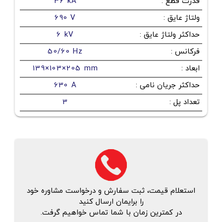
قدرت قطع
:
36 kA
ولتاژ عایق
:
690 V
حداکثر ولتاژ عایق
:
6 kV
فرکانس
:
50/60 Hz
ابعاد
:
139×103×205 mm
حداکثر جریان نامی
:
630 A
تعداد پل
:
3
استعلام قیمت، ثبت سفارش و درخواست مشاوره خود
را برایمان ارسال کنید
در کمترین زمان با شما تماس خواهیم گرفت.