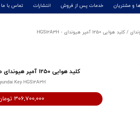
ها و مشتریان
خدمات پس از فروش
انتشارات
تماس با ما
ندای
/
کلید هوایی 1250 آمپر هیوندای - HGS12A3H
کلید هوایی 1250 آمپر هیوندای مدل HGS12A3H
yundai Key HGS12A3H
۳۰۶,۷۰۰,۰۰۰ تومان