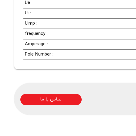
Ue :
Ui :
Uimp :
frequency :
Amperage :
Pole Number :
تماس با ما