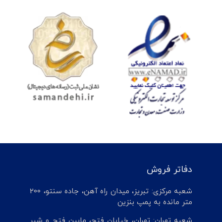
دفاتر فروش
شعبه مرکزی: تبریز، میدان راه آهن، جاده سنتو، 200
متر مانده به پمپ بنزین
شعبه تهران: تهران، خیابان فتح، مابین فتح و شیر