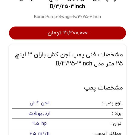
B/3/25-3Inch
BaranPump-Swage-B/3/25-3Inch
۲۱,۳۰۰,۰۰۰ تومان
مشخصات فنی پمپ لجن کش باران 3 اینچ
25 متر مدل B/3/25-3Inch
مشخصات پمپ
نوع پمپ
:
لجن کش
برند
:
اردیبهشت
توان
:
9.5 hp
حداکثر آبدهی
:
35 m³/h