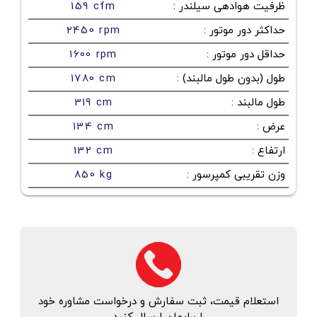
ظرفیت هوادهی سیلندر
:
159 cfm
حداکثر دور موتور
:
2450 rpm
حداقل دور موتور
:
1600 rpm
طول (بدون طول مالبند)
:
1780 cm
طول مالبند
:
319 cm
عرض
:
134 cm
ارتفاع
:
132 cm
وزن تقریبی کمپرسور
:
850 kg
استعلام قیمت، ثبت سفارش و درخواست مشاوره خود