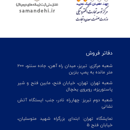
دفاتر فروش
شعبه مرکزی: تبریز، میدان راه آهن، جاده سنتو، 200
متر مانده به پمپ بنزین
شعبه تهران: تهران، خیابان فتح، مابین فتح و شیر
پاستوریزه، روبروی یخچال
شعبه دوم تبریز: چهارراه نادر، جنب ایستگاه آتش
نشانی
نمایشگاه تهران: ابتدای بزرگراه شهید متوسلیان،
خیابان فتح 5