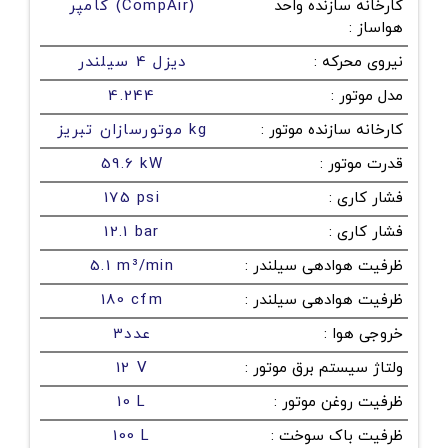
کارخانه سازنده واحد
کامپر (CompAir)
هواساز
:
نیروی محرکه
:
دیزل 4 سیلندر
مدل موتور
:
4.244
کارخانه سازنده موتور
:
موتورسازان تبریز kg
قدرت موتور
:
59.6 kW
فشار کاری
:
175 psi
فشار کاری
:
12.1 bar
ظرفیت هوادهی سیلندر
:
5.1 m³/min
ظرفیت هوادهی سیلندر
:
180 cfm
خروجی هوا
:
3عدد
ولتاژ سیستم برق موتور
:
12 V
ظرفیت روغن موتور
:
10 L
ظرفیت باک سوخت
:
100 L