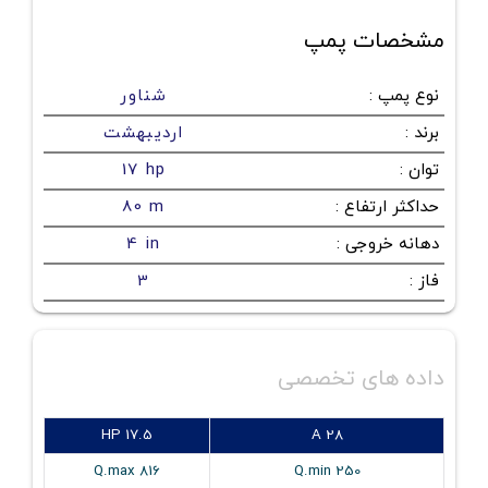
مشخصات پمپ
نوع پمپ
:
شناور
برند
:
اردیبهشت
توان
:
17 hp
حداکثر ارتفاع
:
80 m
دهانه خروجی
:
4 in
فاز
:
3
داده های تخصصی
HP 17.5
A 28
Q.max 816
Q.min 250