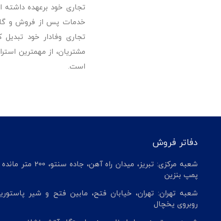
تجاری خود برعهده داشته است
خدمات پس از فروش و گارانت
تجاری وفادار خود تبدیل 
مشتریان، از مهمترین استرا
است.
دفاتر فروش
شعبه مرکزی: تبریز، میدان راه آهن، جاده سنتو، 200 م
پمپ بنزین
شعبه تهران: تهران، خیابان فتح، مابین فتح و شیر پاستوریز
روبروی یخچال