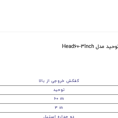
Head60-3Inc
کفکش خروجی از بالا
توحید
60 m
3 in
دو جداره استیل