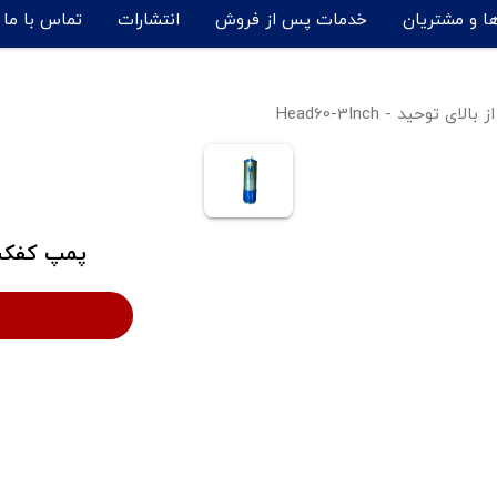
ها و مشتریان
خدمات پس از فروش
انتشارات
تماس با ما
وحید - Head60-3Inch
پمپ کفکش خرو