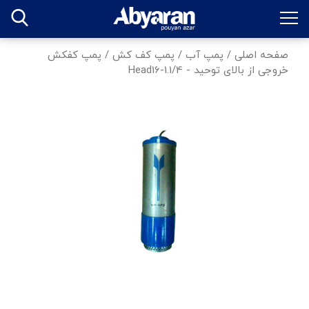
صفحه اصلی
/
پمپ آب
/
پمپ کف کش
/
پمپ کفکش
خروجی از بالای توحید - Head16-1.1/4