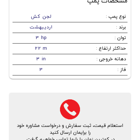
مشخصات پمپ
نوع پمپ
:
لجن کش
برند
:
اردیبهشت
توان
:
3 hp
حداکثر ارتفاع
:
22 m
دهانه خروجی
:
3 in
فاز
:
3
استعلام قیمت، ثبت سفارش و درخواست مشاوره خود
را برایمان ارسال کنید
در کمترین زمان با شما تماس خواهیم گرفت.