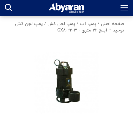
صفحه اصلی
/
پمپ آب
/
پمپ لجن کش
/
پمپ لجن کش
توحید 3 اینچ 22 متری - GX8-22-3