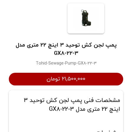
پمپ لجن کش توحید 3 اینچ 22 متری مدل
GX8-22-3
Tohid-Sewage-Pump-GX8-22-3
۲۱,۵۰۰,۰۰۰ تومان
مشخصات فنی پمپ لجن کش توحید 3
اینچ 22 متری مدل GX8-22-3