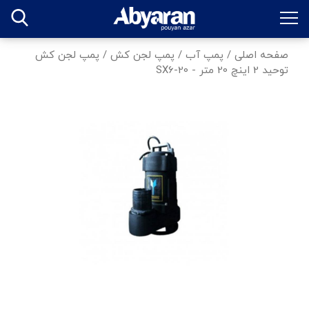
صفحه اصلی
/
پمپ آب
/
پمپ لجن کش
/
پمپ لجن کش
توحید 2 اینچ 20 متر - SX6-20