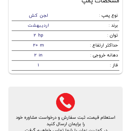
مشخصات پمپ
نوع پمپ
:
لجن کش
برند
:
اردیبهشت
توان
:
2 hp
حداکثر ارتفاع
:
20 m
دهانه خروجی
:
2 in
فاز
:
1
استعلام قیمت، ثبت سفارش و درخواست مشاوره خود
را برایمان ارسال کنید
در کمترین زمان با شما تماس خواهیم گرفت.