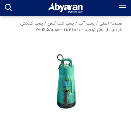
صفحه اصلی
/
پمپ آب
/
پمپ کف کش
/
پمپ کفکش
خروجی از بغل توحید - T70-12.5Amper-1.1/4Inch