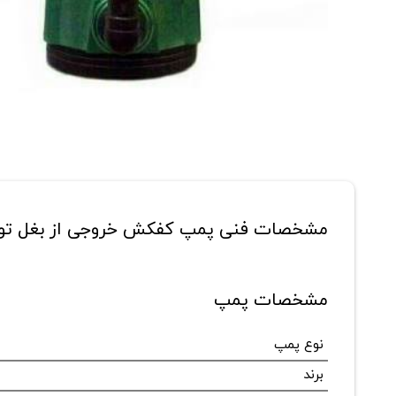
مشخصات فنی پمپ کفکش خروجی از بغل توحید مدل r-1.1/4Inch
مشخصات پمپ
نوع پمپ
برند