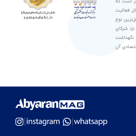
ور است که
صولات از معتبرترین برندهای شناخته شده بین‌المللی را در طول 50 سال فعالیت
‌ترین نوع
نزد شرکای
 نگهداشت
قتصادی آن