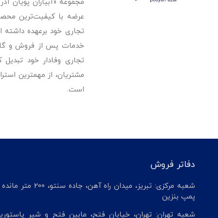
مجموعه «آبیاران پویان آذ
تجاری خود برعهده داشته است
خدمات پس از فروش و گارانت
تجاری وفادار خود تبدیل 
مشتریان، از مهمترین استرا
است.
دفاتر فروش
شعبه مرکزی: تبریز، میدان راه آهن، جاده سنتو، 200 م
پمپ بنزین
شعبه تهران: تهران، خیابان فتح، مابین فتح و شیر پاستوریز