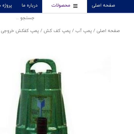
صفحه اصلی
محصولات
درباره ما
پروژه 
صفحه اصلی
/
پمپ آب
/
پمپ کف کش
/
پمپ کفکش خروجی از بغل توحید - 