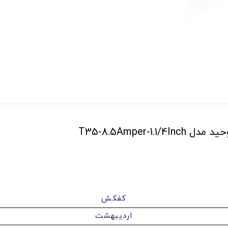
T35-8.5Ampe
کفکش
اردیبهشت