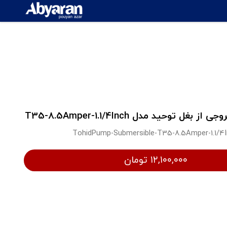
 توحید مدل T35-8.5Amper-1.1/4Inch
TohidPump-Submersible-T35-8.5Amper-1.1/4
۱۲,۱۰۰,۰۰۰ تومان