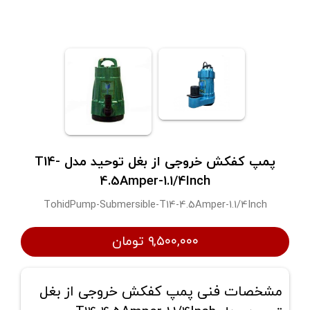
پمپ کفکش خروجی از بغل توحید مدل T14-
4.5Amper-1.1/4Inch
TohidPump-Submersible-T14-4.5Amper-1.1/4Inch
۹,۵۰۰,۰۰۰ تومان
مشخصات فنی پمپ کفکش خروجی از بغل