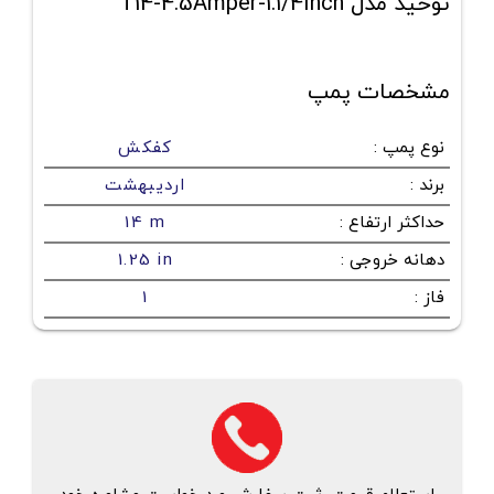
توحید مدل T14-4.5Amper-1.1/4Inch
مشخصات پمپ
نوع پمپ
:
کفکش
برند
:
اردیبهشت
حداکثر ارتفاع
:
14 m
دهانه خروجی
:
1.25 in
فاز
:
1