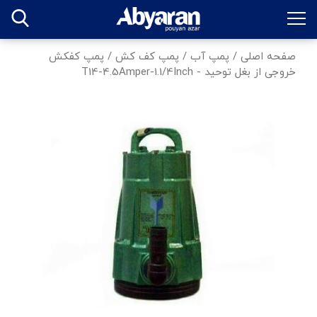
صفحه اصلی
/
پمپ آب
/
پمپ کف کش
/
پمپ کفکش
خروجی از بغل توحید - T14-4.5Amper-1.1/4Inch