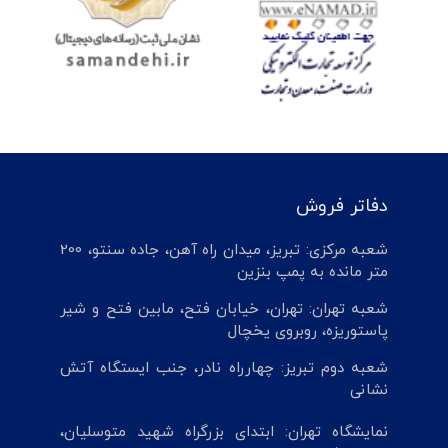
دفاتر فروش
شعبه مرکزی: تبریز، میدان راه آهن، جاده سنتو، 200
متر مانده به پمپ بنزین
شعبه تهران: تهران، خیابان فتح، مابین فتح و شیر
پاستوریزه، روبروی یخچال
شعبه دوم تبریز: چهارراه نادر، جنب ایستگاه آتش
نشانی
نمایشگاه تهران: ابتدای بزرگراه شهید متوسلیان،