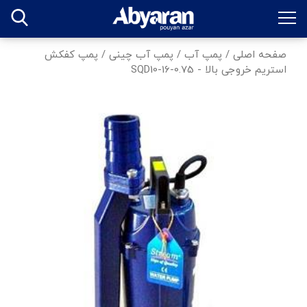
صفحه اصلی
/
پمپ آب
/
پمپ آب چینی
/
پمپ كفكش
استريم خروجی بالا - SQD10-16-0.75