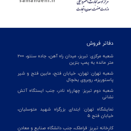
دفاتر فروش
شعبه مرکزی: تبریز، میدان راه آهن، جاده سنتو، 200
متر مانده به پمپ بنزین
شعبه تهران: تهران، خیابان فتح، مابین فتح و شیر
پاستوریزه، روبروی یخچال
شعبه دوم تبریز: چهارراه نادر، جنب ایستگاه آتش
نشانی
نمایشگاه تهران: ابتدای بزرگراه شهید متوسلیان،
خیابان فتح 5
کارخانه تبریز: قراملک، جنب دانشگاه صنایع و معادن