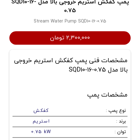
پمپ كفكش استريم خروجی بالا مدل SQD10-16-
0.75
Stream Water Pump SQD10-16-0.75
۲,۳۰۰,۰۰۰ تومان
مشخصات فنی پمپ كفكش استريم خروجی
بالا مدل SQD10-16-0.75
مشخصات پمپ
نوع پمپ
:
کفکش
برند
:
استریم
توان
:
0.75 kW